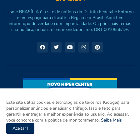
isso é BRASÍLIA é o site de notícias do Distrito Federal e Entorno
e um espaço para discutir a Região e o Brasil. Aqui tem
informação de verdade com imparcialidade. Os principais temas
são política, cidades e empreendedorismo. DRT 0010556/DF.
Este site utiliza cookies e tecnologias de terceiros (Google) para
personalizar anúncios e analisar o tráfego. Isso é feito para
garantir e entregar a melhor experiência ao usuário. Ao acessar,
você concorda com a política de monitoramento.
Saiba Mais
Aceitar !