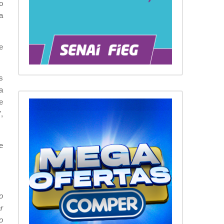
o
a
e
s
a
e
,
e
o
r
o