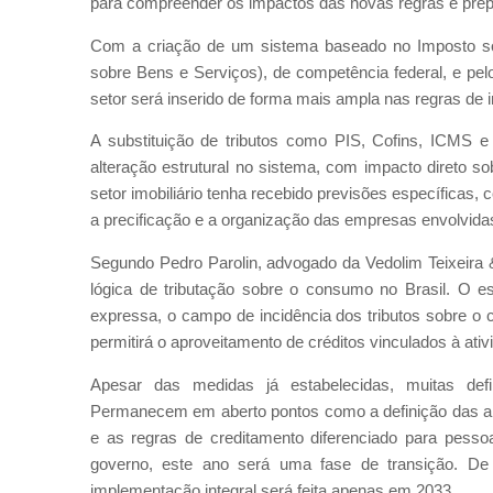
para compreender os impactos das novas regras e prepar
Com a criação de um sistema baseado no Imposto sob
sobre Bens e Serviços), de competência federal, e pel
setor será inserido de forma mais ampla nas regras de in
A substituição de tributos como PIS, Cofins, ICMS 
alteração estrutural no sistema, com impacto direto so
setor imobiliário tenha recebido previsões específicas, 
a precificação e a organização das empresas envolvida
Segundo Pedro Parolin, advogado da Vedolim Teixeira &
lógica de tributação sobre o consumo no Brasil. O esp
expressa, o campo de incidência dos tributos sobre o
permitirá o aproveitamento de créditos vinculados à ativ
Apesar das medidas já estabelecidas, muitas def
Permanecem em aberto pontos como a definição das alíq
e as regras de creditamento diferenciado para pess
governo, este ano será uma fase de transição. De 
implementação integral será feita apenas em 2033.