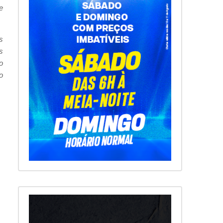
e
s
s
o
o