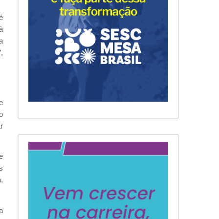
é
à
a
,
e
o
r
e
s
,
a