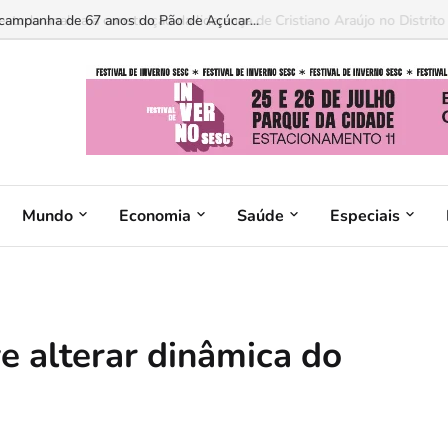
 estudo analisa a construção da liderança de Cristiano Araújo no Distrito F
Mundo
Economia
Saúde
Especiais
e alterar dinâmica do