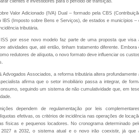
ar clientes e investidores para o período de transição.
re Valor Adicionado (IVA) Dual – formado pela CBS (Contribuiçã
o IBS (Imposto sobre Bens e Serviços), de estados e municípios – 
cidência tributária.
e ISS por esse novo modelo faz parte de uma proposta que visa 
bre atividades que, até então, tinham tratamento diferente. Embora 
como redutores de alíquota, o novo formato deve influenciar os custos
s.
 Advogados Associados, a reforma tributária altera profundamente 
ecialista afirma que o setor imobiliário passa a integrar, de form
 consumo, seguindo um sistema de não cumulatividade que, em tese
idade.
inições dependem de regulamentação por leis complementares
uotas efetivas, os critérios de incidência nas operações de locaçã
oas físicas e pequenos locadores. No cronograma determinado pel
2027 a 2032, o sistema atual e o novo irão coexistir, já que 