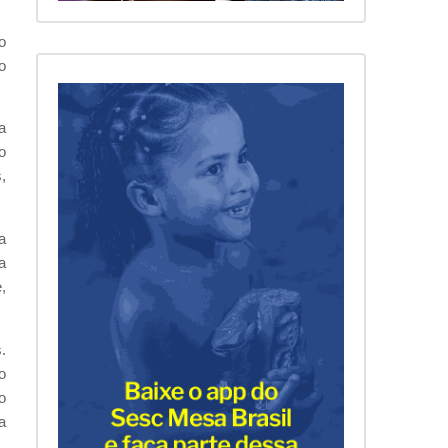
o
o
a
o
,
a
a
,
.
o
o
a