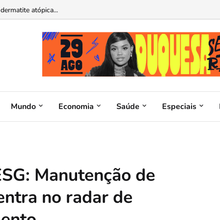
atina operável por ChatGPT e Claude...
Mundo
Economia
Saúde
Especiais
ESG: Manutenção de
entra no radar de
mento