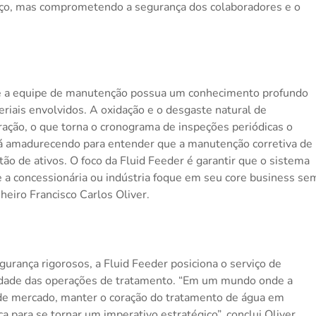
iço, mas comprometendo a segurança dos colaboradores e o
ue a equipe de manutenção possua um conhecimento profundo
eriais envolvidos. A oxidação e o desgaste natural de
ção, o que torna o cronograma de inspeções periódicas o
tá amadurecendo para entender que a manutenção corretiva de
tão de ativos. O foco da Fluid Feeder é garantir que o sistema
e a concessionária ou indústria foque em seu core business se
heiro Francisco Carlos Oliver.
gurança rigorosos, a Fluid Feeder posiciona o serviço de
idade das operações de tratamento. “Em um mundo onde a
 de mercado, manter o coração do tratamento de água em
a para se tornar um imperativo estratégico”, conclui Oliver.