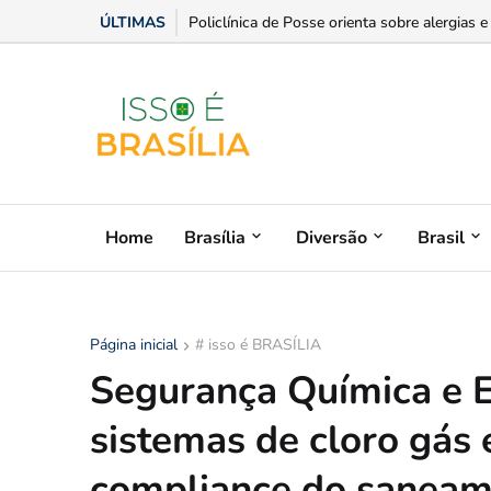
ÚLTIMAS
Senior anuncia o primeiro ERP da América L
Home
Brasília
Diversão
Brasil
Página inicial
# isso é BRASÍLIA
Segurança Química e 
sistemas de cloro gás 
compliance do sanea