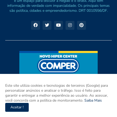
e um espaço para discutir a Região e o Brasil. Aqui tem
informação de verdade com imparcialidade. Os principais temas
são política, cidades e empreendedorismo. DRT 0010556/DF.
Este site utiliza cookies e tecnologias de terceiros (Google) para
personalizar anúncios e analisar o tráfego. Isso é feito para
garantir e entregar a melhor experiência ao usuário. Ao acessar,
você concorda com a política de monitoramento.
Saiba Mais
Aceitar !