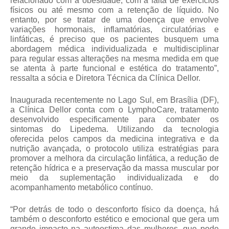
relacionado com a obesidade, com a falta de exercícios 
físicos ou até mesmo com a retenção de líquido. No 
entanto, por se tratar de uma doença que envolve 
variações hormonais, inflamatórias, circulatórias e 
linfáticas, é preciso que os pacientes busquem uma 
abordagem médica individualizada e multidisciplinar 
para regular essas alterações na mesma medida em que 
se atenta à parte funcional e estética do tratamento”, 
ressalta a sócia e Diretora Técnica da Clínica Dellor.
Inaugurada recentemente no Lago Sul, em Brasília (DF), 
a Clínica Dellor conta com o LymphoCare, tratamento 
desenvolvido especificamente para combater os 
sintomas do Lipedema. Utilizando da tecnologia 
oferecida pelos campos da medicina integrativa e da 
nutrição avançada, o protocolo utiliza estratégias para 
promover a melhora da circulação linfática, a redução de 
retenção hídrica e a preservação da massa muscular por 
meio da suplementação individualizada e do 
acompanhamento metabólico contínuo.
“Por detrás de todo o desconforto físico da doença, há 
também o desconforto estético e emocional que gera um 
grande impacto na autoestima das mulheres, que pode 