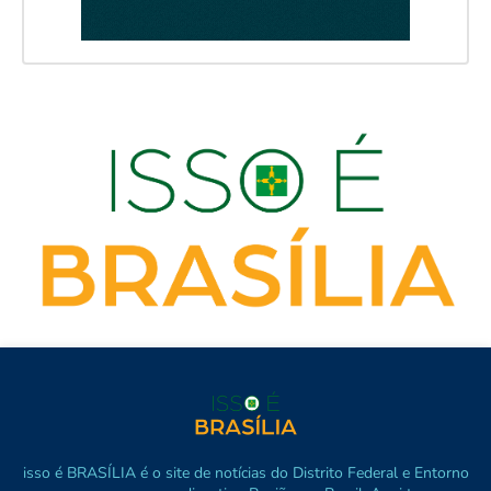
isso é BRASÍLIA é o site de notícias do Distrito Federal e Entorno