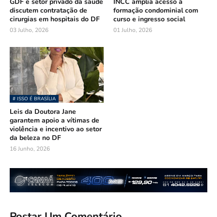
GDF e setor privado da saúde
INCC amplia acesso à
discutem contratação de
formação condominial com
cirurgias em hospitais do DF
curso e ingresso social
03 Julho, 2026
01 Julho, 2026
# ISSO É BRASÍLIA
Leis da Doutora Jane
garantem apoio a vítimas de
violência e incentivo ao setor
da beleza no DF
16 Junho, 2026
Postar Um Comentário