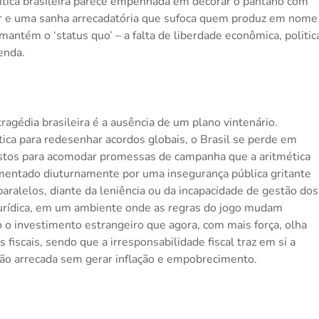
olítica brasileira parece empenhada em decorar o pântano com
or e uma sanha arrecadatória que sufoca quem produz em nome
ntém o ‘status quo’ – a falta de liberdade econômica, politic
enda.
agédia brasileira é a ausência de um plano vintenário.
ítica para redesenhar acordos globais, o Brasil se perde em
gastos para acomodar promessas de campanha que a aritmética
imentado diuturnamente por uma insegurança pública gritante
ralelos, diante da leniência ou da incapacidade de gestão dos
jurídica, em um ambiente onde as regras do jogo mudam
 o investimento estrangeiro que agora, com mais força, olha
fiscais, sendo que a irresponsabilidade fiscal traz em si a
não arrecada sem gerar inflação e empobrecimento.