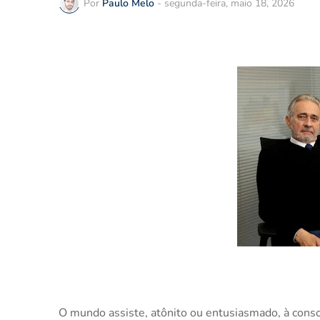
Por
Paulo Melo
-
segunda-feira, maio 18, 2026
O mundo assiste, atônito ou entusiasmado, à cons