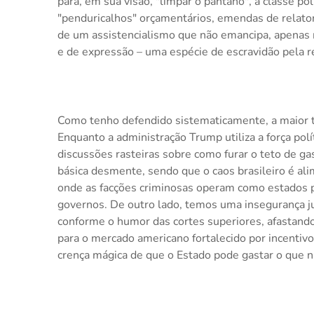
para, em sua visão, "limpar o pântano", a classe p
"penduricalhos" orçamentários, emendas de relat
de um assistencialismo que não emancipa, apenas ma
e de expressão – uma espécie de escravidão pela r
Como tenho defendido sistematicamente, a maior tr
Enquanto a administração Trump utiliza a força pol
discussões rasteiras sobre como furar o teto de 
básica desmente, sendo que o caos brasileiro é al
onde as facções criminosas operam como estados pa
governos. De outro lado, temos uma insegurança 
conforme o humor das cortes superiores, afastando
para o mercado americano fortalecido por incentivos 
crença mágica de que o Estado pode gastar o que 