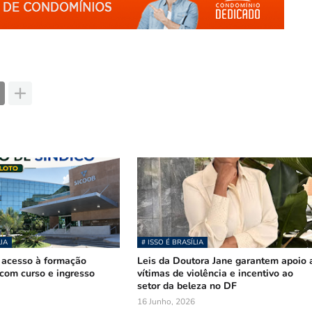
LIA
# ISSO É BRASÍLIA
 acesso à formação
Leis da Doutora Jane garantem apoio 
com curso e ingresso
vítimas de violência e incentivo ao
setor da beleza no DF
16 Junho, 2026