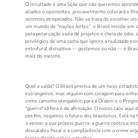
O resultado é uma lição que não queremos aprender
aliados e oponentes, provavelmente colocará o Bra
seremos atropelados. Não se trata de escolher um 
um mundo de "nações fortes", o Brasil insiste em se
pela polarização vazia de projetos e cheia de ódio
privilégios de uma casta que ignora a realidade 
estrutural disruptiva — gostemos ou não — o Brasi
mais do mesmo.
Qual a saída? O Brasil precisa de um novo estadist
estrangeiros, mas alguém com coragem para enfrent
como caminho obrigatório para a Ordem e o Progres
"guerra" lá fora é de afirmação. O nosso caos aqu
por fim, negamos o futuro dos brasileiros. Está na 
a vencer a sua própria guerra: a guerra contra a in
descalabro fiscal e a complacência com o crime orga