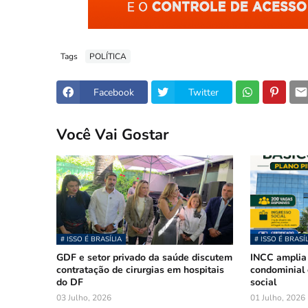
Tags
POLÍTICA
Facebook
Twitter
Você Vai Gostar
# ISSO É BRASÍLIA
# ISSO É BRASÍ
GDF e setor privado da saúde discutem
INCC amplia
contratação de cirurgias em hospitais
condominial 
do DF
social
03 Julho, 2026
01 Julho, 2026