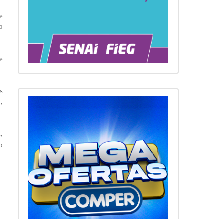
e
o
e
s
,
,
o