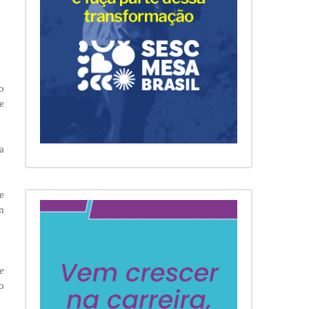
o
e
a
e
m
e
o