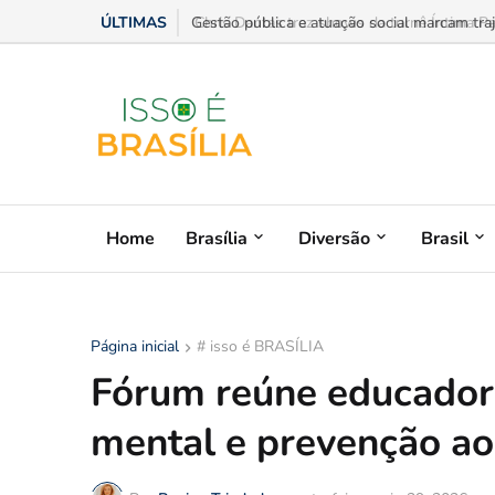
ÚLTIMAS
Chris Dantas traz shows da turnê Íntima Pai
Home
Brasília
Diversão
Brasil
Página inicial
# isso é BRASÍLIA
Fórum reúne educadore
mental e prevenção ao 