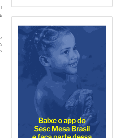
l
a
o
m
o