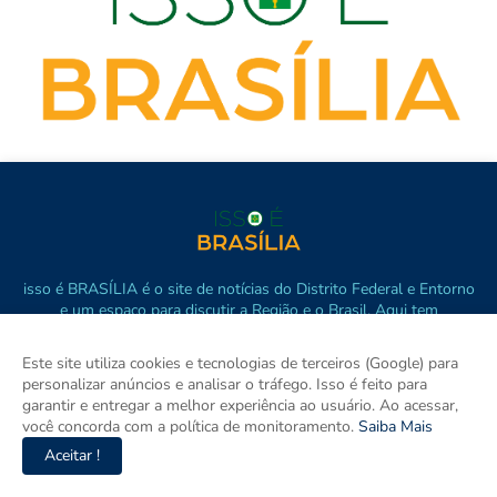
isso é BRASÍLIA é o site de notícias do Distrito Federal e Entorno
e um espaço para discutir a Região e o Brasil. Aqui tem
informação de verdade com imparcialidade. Os principais temas
são política, cidades e empreendedorismo. DRT 0010556/DF.
Este site utiliza cookies e tecnologias de terceiros (Google) para
personalizar anúncios e analisar o tráfego. Isso é feito para
garantir e entregar a melhor experiência ao usuário. Ao acessar,
você concorda com a política de monitoramento.
Saiba Mais
Aceitar !