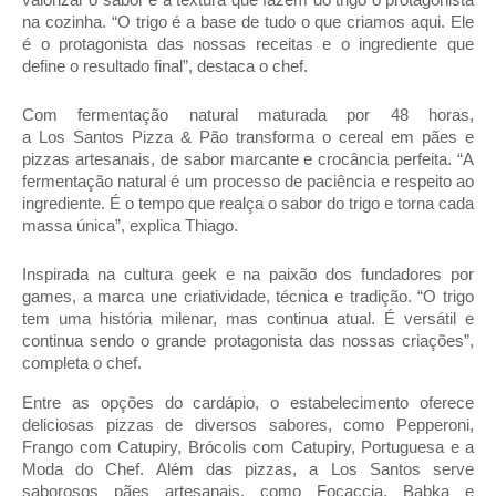
valorizar o sabor e a textura que fazem do trigo o protagonista
na cozinha. “O trigo é a base de tudo o que criamos aqui. Ele
é o protagonista das nossas receitas e o ingrediente que
define o resultado final”, destaca o chef.
Com fermentação natural maturada por 48 horas,
a
Los
Santos
Pizza & Pão transforma o cereal em pães e
pizzas artesanais, de sabor marcante e crocância perfeita. “A
fermentação natural é um processo de paciência e respeito ao
ingrediente. É o tempo que realça o sabor do trigo e torna cada
massa única”, explica Thiago.
Inspirada na cultura geek e na paixão dos fundadores por
games, a marca une criatividade, técnica e tradição. “O trigo
tem uma história milenar, mas continua atual. É versátil e
continua sendo o grande protagonista das nossas criações”,
completa o chef.
Entre as opções do cardápio, o estabelecimento oferece
deliciosas pizzas de diversos sabores, como Pepperoni,
Frango com Catupiry, Brócolis com Catupiry, Portuguesa e a
Moda do Chef. Além das pizzas, a
Los
Santos
serve
saborosos pães artesanais, como Focaccia, Babka e