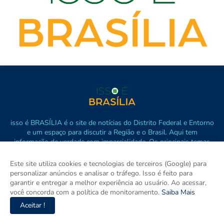
isso é BRASÍLIA é o site de notícias do Distrito Federal e Entorno
e um espaço para discutir a Região e o Brasil. Aqui tem
informação de verdade com imparcialidade. Os principais temas
são política, cidades e empreendedorismo. DRT 0010556/DF.
Este site utiliza cookies e tecnologias de terceiros (Google) para
personalizar anúncios e analisar o tráfego. Isso é feito para
garantir e entregar a melhor experiência ao usuário. Ao acessar,
você concorda com a política de monitoramento.
Saiba Mais
Aceitar !