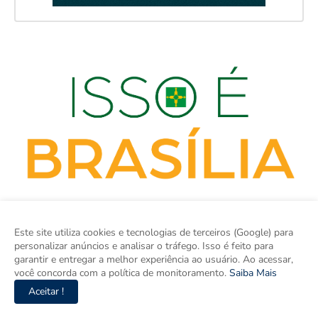
Este site utiliza cookies e tecnologias de terceiros (Google) para
personalizar anúncios e analisar o tráfego. Isso é feito para
garantir e entregar a melhor experiência ao usuário. Ao acessar,
você concorda com a política de monitoramento.
Saiba Mais
isso é BRASÍLIA é o site de notícias do Distrito Federal e Entorno
Aceitar !
e um espaço para discutir a Região e o Brasil. Aqui tem
informação de verdade com imparcialidade. Os principais temas