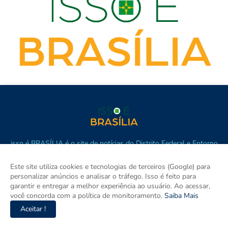
isso é BRASÍLIA é o site de notícias do Distrito Federal e Entorno
e um espaço para discutir a Região e o Brasil. Aqui tem
informação de verdade com imparcialidade. Os principais temas
Este site utiliza cookies e tecnologias de terceiros (Google) para
são política, cidades e empreendedorismo. DRT 0010556/DF.
personalizar anúncios e analisar o tráfego. Isso é feito para
garantir e entregar a melhor experiência ao usuário. Ao acessar,
você concorda com a política de monitoramento.
Saiba Mais
Aceitar !