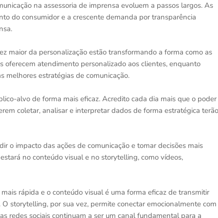
municação na assessoria de imprensa evoluem a passos largos. As
to do consumidor e a crescente demanda por transparência
ensa.
a vez maior da personalização estão transformando a forma como as
is oferecem atendimento personalizado aos clientes, enquanto
 as melhores estratégias de comunicação.
lico-alvo de forma mais eficaz. Acredito cada dia mais que o poder
em coletar, analisar e interpretar dados de forma estratégica terã
medir o impacto das ações de comunicação e tomar decisões mais
estará no conteúdo visual e no storytelling, como vídeos,
is rápida e o conteúdo visual é uma forma eficaz de transmitir
O storytelling, por sua vez, permite conectar emocionalmente com
a as redes sociais continuam a ser um canal fundamental para a