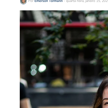
Por
Emerson Tormann
-
quarta-feira, janeiro 15, 202