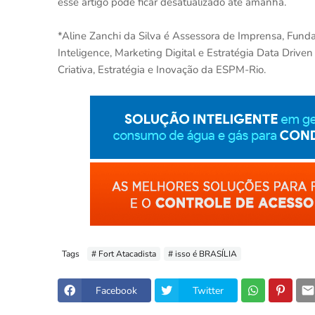
esse artigo pode ficar desatualizado até amanhã.
*Aline Zanchi da Silva é Assessora de Imprensa, Fun
Inteligence, Marketing Digital e Estratégia Data Dri
Criativa, Estratégia e Inovação da ESPM-Rio.
Tags
# Fort Atacadista
# isso é BRASÍLIA
Facebook
Twitter