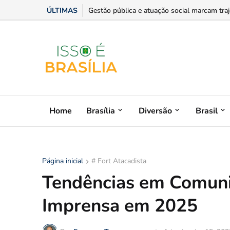
ÚLTIMAS
Chris Dantas traz shows da turnê Íntima Pai
Home
Brasília
Diversão
Brasil
Página inicial
# Fort Atacadista
Tendências em Comuni
Imprensa em 2025