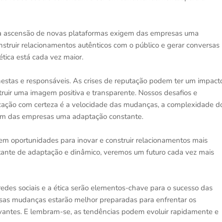
 e a ascensão de novas plataformas exigem das empresas uma
onstruir relacionamentos autênticos com o público e gerar conversas
ética está cada vez maior.
tas e responsáveis. As crises de reputação podem ter um impact
struir uma imagem positiva e transparente. Nossos desafios e
cação com certeza é a velocidade das mudanças, a complexidade d
xigem das empresas uma adaptação constante.
em oportunidades para inovar e construir relacionamentos mais
stante de adaptação e dinâmico, veremos um futuro cada vez mais
as redes sociais e a ética serão elementos-chave para o sucesso das
sas mudanças estarão melhor preparadas para enfrentar os
elevantes. E lembram-se, as tendências podem evoluir rapidamente e