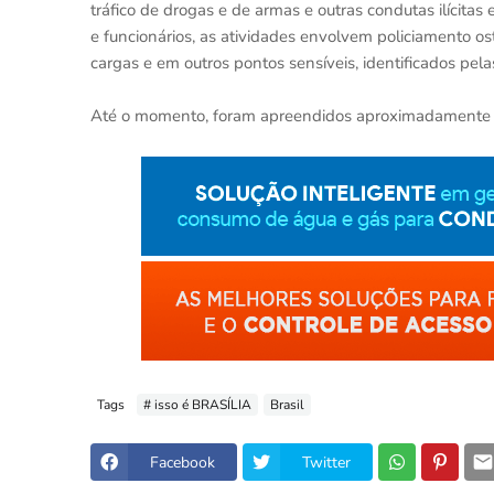
tráfico de drogas e de armas e outras condutas ilícita
e funcionários, as atividades envolvem policiamento os
cargas e em outros pontos sensíveis, identificados pel
Até o momento, foram apreendidos aproximadamente 2
Tags
# isso é BRASÍLIA
Brasil
Facebook
Twitter