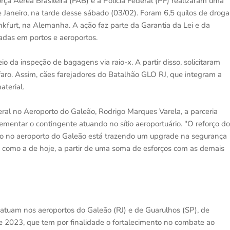
a Aérea Brasileira (FAB) e a Polícia Federal (PF) realizaram uma
e Janeiro, na tarde desse sábado (03/02). Foram 6,5 quilos de droga
kfurt, na Alemanha. A ação faz parte da Garantia da Lei e da
das em portos e aeroportos.
 da inspeção de bagagens via raio-x. A partir disso, solicitaram
faro. Assim, cães farejadores do Batalhão GLO RJ, que integram a
aterial.
eral no Aeroporto do Galeão, Rodrigo Marques Varela, a parceria
ementar o contingente atuando no sítio aeroportuário. "O reforço do
odo no aeroporto do Galeão está trazendo um upgrade na segurança
 como a de hoje, a partir de uma soma de esforços com as demais
atuam nos aeroportos do Galeão (RJ) e de Guarulhos (SP), de
 2023, que tem por finalidade o fortalecimento no combate ao