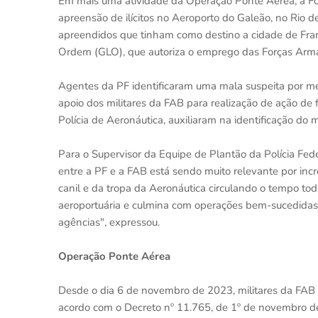
Em mais uma atividade da Operação Ponte Aérea, a Forç
apreensão de ilícitos no Aeroporto do Galeão, no Rio d
apreendidos que tinham como destino a cidade de Fran
Ordem (GLO), que autoriza o emprego das Forças Arma
Agentes da PF identificaram uma mala suspeita por meio
apoio dos militares da FAB para realização de ação de 
Polícia de Aeronáutica, auxiliaram na identificação do m
Para o Supervisor da Equipe de Plantão da Polícia Fed
entre a PF e a FAB está sendo muito relevante por incr
canil e da tropa da Aeronáutica circulando o tempo t
aeroportuária e culmina com operações bem-sucedidas
agências", expressou.
Operação Ponte Aérea
Desde o dia 6 de novembro de 2023, militares da FAB 
acordo com o Decreto nº 11.765, de 1º de novembro de