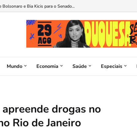
o do INAS: Brasília mira um novo padrão de saúde para o servidor...
Mundo
Economia
Saúde
Especiais
 apreende drogas no
o Rio de Janeiro