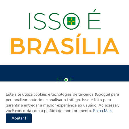
Este site utiliza cookies e tecnologias de terceiros (Google) para
isso é BRASÍLIA é o site de notícias do Distrito Federal e Entorno
personalizar anúncios e analisar o tráfego. Isso é feito para
e um espaço para discutir a Região e o Brasil. Aqui tem
garantir e entregar a melhor experiência ao usuário. Ao acessar,
informação de verdade com imparcialidade. Os principais temas
você concorda com a política de monitoramento.
Saiba Mais
são política, cidades e empreendedorismo. DRT 0010556/DF.
Aceitar !