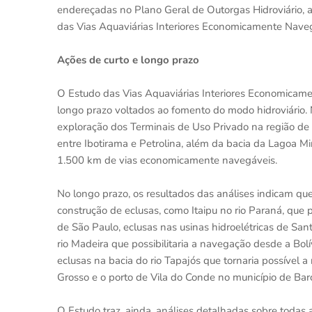
endereçadas no Plano Geral de Outorgas Hidroviário, 
das Vias Aquaviárias Interiores Economicamente Naveg
Ações de curto e longo prazo
O Estudo das Vias Aquaviárias Interiores Economicame
longo prazo voltados ao fomento do modo hidroviário. 
exploração dos Terminais de Uso Privado na região de
entre Ibotirama e Petrolina, além da bacia da Lagoa M
1.500 km de vias economicamente navegáveis.
No longo prazo, os resultados das análises indicam 
construção de eclusas, como Itaipu no rio Paraná, que 
de São Paulo, eclusas nas usinas hidroelétricas de Sant
rio Madeira que possibilitaria a navegação desde a Bo
eclusas na bacia do rio Tapajós que tornaria possível 
Grosso e o porto de Vila do Conde no município de Bar
O Estudo traz, ainda, análises detalhadas sobre todas as