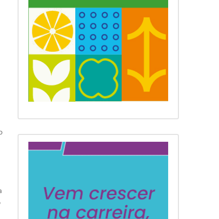
o
a
o