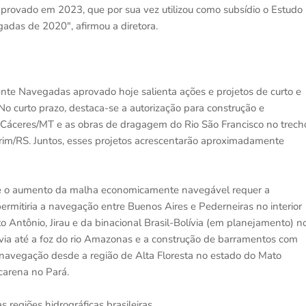
aprovado em 2023, que por sua vez utilizou como subsídio o Estudo
adas de 2020", afirmou a diretora.
nte Navegadas aprovado hoje salienta ações e projetos de curto e
No curto prazo, destaca-se a autorização para construção e
 Cáceres/MT e as obras de dragagem do Rio São Francisco no trech
irim/RS. Juntos, esses projetos acrescentarão aproximadamente
que o aumento da malha economicamente navegável requer a
permitiria a navegação entre Buenos Aires e Pederneiras no interior
o Antônio, Jirau e da binacional Brasil-Bolívia (em planejamento) n
lívia até a foz do rio Amazonas e a construção de barramentos com
a navegação desde a região de Alta Floresta no estado do Mato
carena no Pará.
 regiões hidrográficas brasileiras.