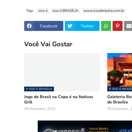
Tags
isso é
isso é BRASÍLIA
www.issoebrasilia.com.br
Facebook
Twitter
Você Vai Gostar
# ISSO É BRASÍLIA
# ISSO É BRASÍ
Jogo do Brasil na Copa é na Nativas
Galeteria Be
Grill
de Brasília
09 Dezembro, 2022
09 Dezembro, 