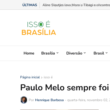
ÚLTIMAS
Com trajetória no gospel, Valdirene Tavares 
Home
Brasília
Diversão
Brasil
Página inicial
isso é
Paulo Melo sempre foi
Por
Henrique Barbosa
-
quarta-feira, novembro 02,