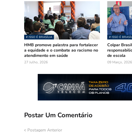
# ISSO É BRASÍLIA
# ISSO É BRASÍ
HMB promove palestra para fortalecer
Colpar Brasil
a equidade e o combate ao racismo no
responsabili
atendimento em saúde
de escola
27 Julho, 2026
09 Março, 2026
Postar Um Comentário
Postagem Anterior