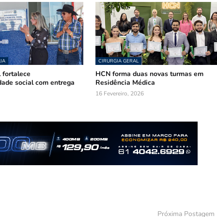
LIA
CIRURGIA GERAL
 fortalece
HCN forma duas novas turmas em
dade social com entrega
Residência Médica
16 Fevereiro, 2026
Próxima Postagem