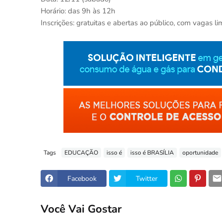
Horário: das 9h às 12h
Inscrições: gratuitas e abertas ao público, com vagas li
Tags
EDUCAÇÃO
isso é
isso é BRASÍLIA
oportunidade
Facebook
Twitter
Você Vai Gostar