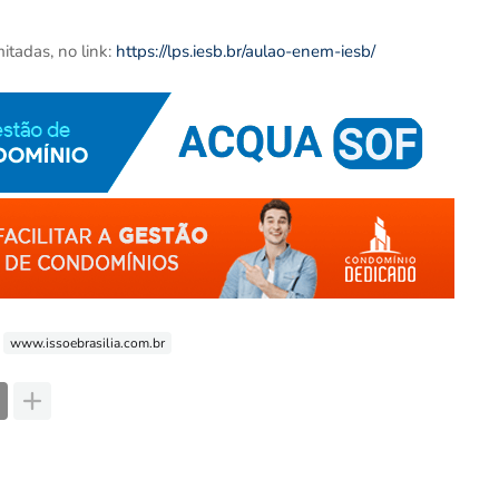
mitadas, no link:
https://lps.iesb.br/aulao-enem-iesb/
www.issoebrasilia.com.br