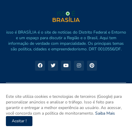
isso é BRASÍLIA é o site de notícias do Distrito Federal e Entorno
e um espaço para discutir a Região e o Brasil. Aqui tem
informação de verdade com imparcialidade. Os principais temas
são política, cidades e empreendedorismo. DRT 0010556/DF.
Este site utiliza cookies e tecnologias de terceiros (Google) para
personalizar anúncios e analisar o tráfego. Isso é feito para
garantir e entregar a melhor experiência ao usuário. Ao acessar,
você concorda com a política de monitoramento.
Saiba Mais
Aceitar !