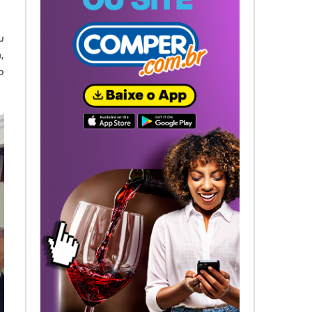
u
,
o