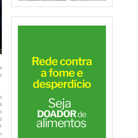
s
e
o
t
o
S
F
m