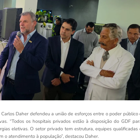
 Carlos Daher defendeu a união de esforços entre o poder público 
tivas. “Todos os hospitais privados estão à disposição do GDF par
ias eletivas. O setor privado tem estrutura, equipes qualificadas 
om o atendimento à população”, destacou Daher.