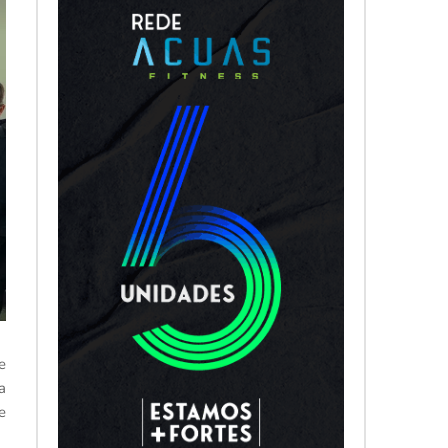
e
a
e