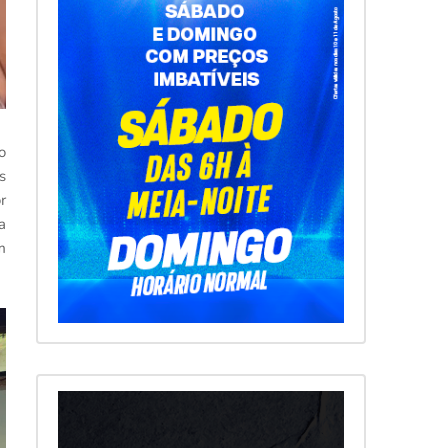
o
s
r
a
m