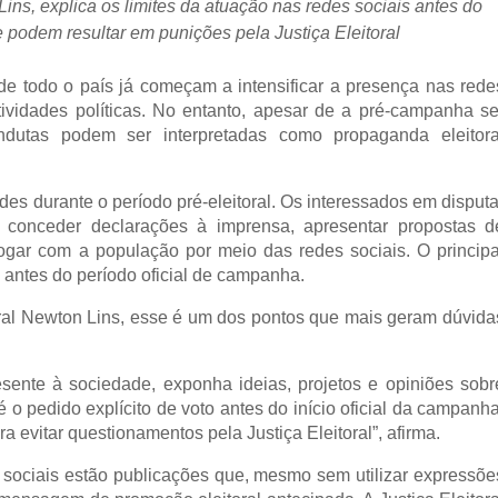
ins, explica os limites da atuação nas redes sociais antes do 
ue podem resultar em punições pela Justiça Eleitoral
e todo o país já começam a intensificar a presença nas redes
tividades políticas. No entanto, apesar de a pré-campanha ser
ondutas podem ser interpretadas como propaganda eleitoral
ades durante o período pré-eleitoral. Os interessados em disputar
, conceder declarações à imprensa, apresentar propostas de
alogar com a população por meio das redes sociais. O principal
o antes do período oficial de campanha.
ral Newton Lins, esse é um dos pontos que mais geram dúvidas
sente à sociedade, exponha ideias, projetos e opiniões sobre
 o pedido explícito de voto antes do início oficial da campanha.
a evitar questionamentos pela Justiça Eleitoral”, afirma.
sociais estão publicações que, mesmo sem utilizar expressões