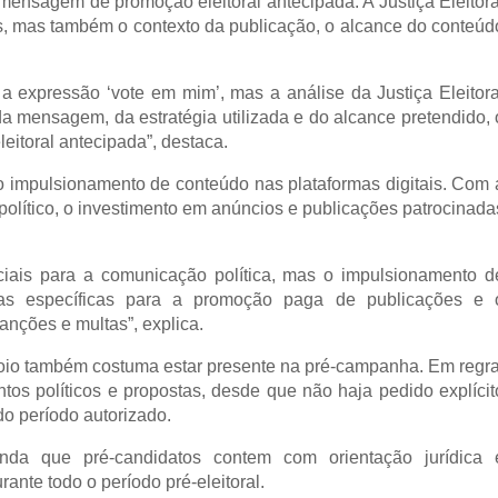
mensagem de promoção eleitoral antecipada. A Justiça Eleitoral
s, mas também o contexto da publicação, o alcance do conteúdo
 a expressão ‘vote em mim’, mas a análise da Justiça Eleitoral
 mensagem, da estratégia utilizada e do alcance pretendido, o
eitoral antecipada”, destaca.
 impulsionamento de conteúdo nas plataformas digitais. Com a
político, o investimento em anúncios e publicações patrocinadas
ciais para a comunicação política, mas o impulsionamento de
ras específicas para a promoção paga de publicações e o
nções e multas”, explica.
oio também costuma estar presente na pré-campanha. Em regra,
tos políticos e propostas, desde que não haja pedido explícito
o período autorizado.
nda que pré-candidatos contem com orientação jurídica e
ante todo o período pré-eleitoral.