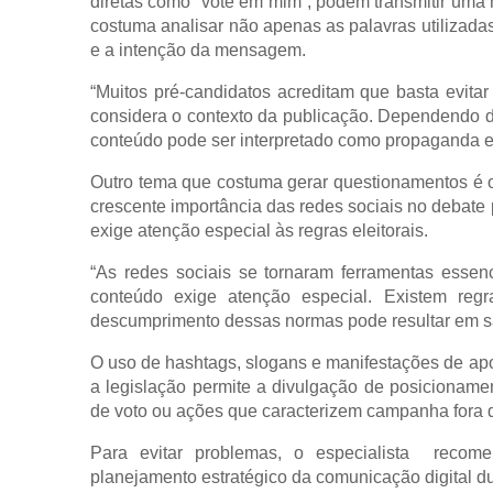
diretas como “vote em mim”, podem transmitir uma 
costuma analisar não apenas as palavras utilizada
e a intenção da mensagem.
“Muitos pré-candidatos acreditam que basta evitar
considera o contexto da publicação. Dependendo da
conteúdo pode ser interpretado como propaganda el
Outro tema que costuma gerar questionamentos é o
crescente importância das redes sociais no debate 
exige atenção especial às regras eleitorais.
“As redes sociais se tornaram ferramentas essen
conteúdo exige atenção especial. Existem reg
descumprimento dessas normas pode resultar em sa
O uso de hashtags, slogans e manifestações de ap
a legislação permite a divulgação de posicionamen
de voto ou ações que caracterizem campanha fora d
Para evitar problemas, o especialista  recome
planejamento estratégico da comunicação digital dur