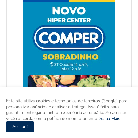
Este site utiliza cookies e tecnologias de terceiros (Google) para
personalizar anúncios e analisar o tráfego. Isso é feito para
garantir e entregar a melhor experiência ao usuário. Ao acessar,
você concorda com a política de monitoramento.
Saiba Mais
Aceitar !