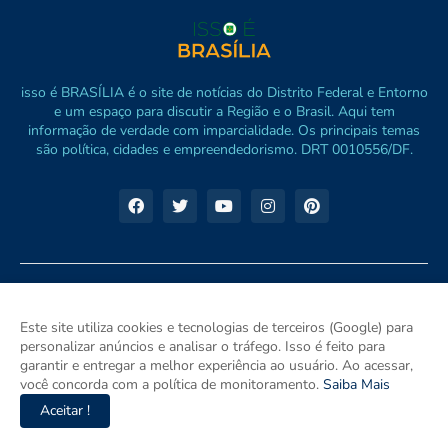
isso é BRASÍLIA é o site de notícias do Distrito Federal e Entorno
e um espaço para discutir a Região e o Brasil. Aqui tem
informação de verdade com imparcialidade. Os principais temas
são política, cidades e empreendedorismo. DRT 0010556/DF.
Este site utiliza cookies e tecnologias de terceiros (Google) para
personalizar anúncios e analisar o tráfego. Isso é feito para
garantir e entregar a melhor experiência ao usuário. Ao acessar,
você concorda com a política de monitoramento.
Saiba Mais
Aceitar !