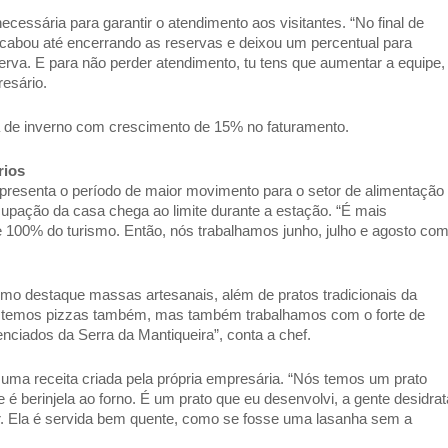
essária para garantir o atendimento aos visitantes. “No final de 
abou até encerrando as reservas e deixou um percentual para 
rva. E para não perder atendimento, tu tens que aumentar a equipe, 
esário. 
a de inverno com crescimento de 15% no faturamento. 
rios
presenta o período de maior movimento para o setor de alimentação 
upação da casa chega ao limite durante a estação. “É mais 
100% do turismo. Então, nós trabalhamos junho, julho e agosto com
como destaque massas artesanais, além de pratos tradicionais da 
nós temos pizzas também, mas também trabalhamos com o forte de 
enciados da Serra da Mantiqueira”, conta a chef. 
 uma receita criada pela própria empresária. “Nós temos um prato 
 berinjela ao forno. É um prato que eu desenvolvi, a gente desidrata
tar. Ela é servida bem quente, como se fosse uma lasanha sem a 