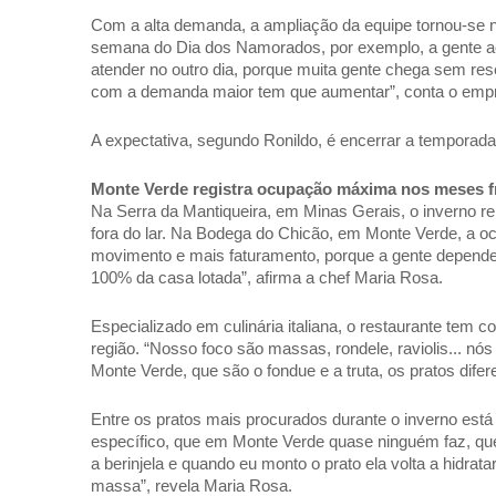
Com a alta demanda, a ampliação da equipe tornou-se nec
semana do Dia dos Namorados, por exemplo, a gente ac
atender no outro dia, porque muita gente chega sem rese
com a demanda maior tem que aumentar”, conta o empr
A expectativa, segundo Ronildo, é encerrar a temporad
Monte Verde registra ocupação máxima nos meses f
Na Serra da Mantiqueira, em Minas Gerais, o inverno re
fora do lar. Na Bodega do Chicão, em Monte Verde, a oc
movimento e mais faturamento, porque a gente depende 
100% da casa lotada”, afirma a chef Maria Rosa. 
Especializado em culinária italiana, o restaurante tem 
região. “Nosso foco são massas, rondele, raviolis... 
Monte Verde, que são o fondue e a truta, os pratos difer
Entre os pratos mais procurados durante o inverno está
específico, que em Monte Verde quase ninguém faz, que é
a berinjela e quando eu monto o prato ela volta a hidra
massa”, revela Maria Rosa. 