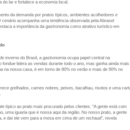
a do lar e fortalece a economia local. 
nto da demanda por pratos típicos, ambientes acolhedores e 
 O cenário acompanha uma tendência observada pela Abrasel 
staca a importância da gastronomia como atrativo turístico em 
do 
 inverno do Brasil, a gastronomia ocupa papel central na 
, o fondue lidera as vendas durante todo o ano, mas ganha ainda mais 
na na nossa casa, é em torno de 80% no verão e mais de 90% no 
ece grelhados, carnes nobres, peixes, bacalhau, risotos e uma carta
. 
te típico ao prato mais procurado pelos clientes. “A gente está com 
, uma iguaria que é nossa aqui da região. No nosso prato, a gente 
la, e daí ele vem para a mesa em cima de um rechaud”, revela 