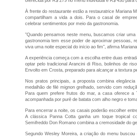
oferecida por R$ 279 no menu individual e R$ 430 para o
À frente do restaurante estão a restauratrice Mariana 
compartilham a vida a dois. Para o casal de empre
celebrar sentimentos por meio da gastronomia.
"Quando pensamos neste menu, buscamos criar uma ex
gastronomia tem esse poder de aproximar pessoas, re
viva uma noite especial do início ao fim", afirma Marian
A experiência começa com a escolha entre duas entradas
optar pelo tradicional Arancini di Riso, bolinhos de r
Envolto em Crosta, preparado para alcançar a textura per
Nos pratos principais, a proposta combina elegância 
medalhão de filé mignon grelhado, servido com reduçã
Para quem prefere frutos do mar, a casa oferece a
acompanhada por purê de batata com alho negro e tomat
Para encerrar a noite, os casais poderão escolher entr
A clássica Panna Cotta ganha um toque tropical c
Semifreddo Don Romano combina a cremosidade do gel
Segundo Wesley Moreira, a criação do menu buscou equi