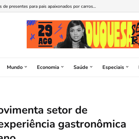
e comunicação, audiovisual e marketing digital para quatro regiões do DF.
cas de presentes para pais apaixonados por carros...
Mundo
Economia
Saúde
Especiais
vimenta setor de
 experiência gastronômica
ano