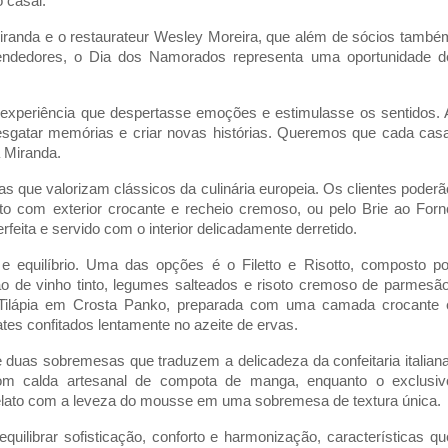
 casal.
Miranda e o restaurateur Wesley Moreira, que além de sócios também
endedores, o Dia dos Namorados representa uma oportunidade de
periência que despertasse emoções e estimulasse os sentidos. A
sgatar memórias e criar novas histórias. Queremos que cada casal
a Miranda.
 que valorizam clássicos da culinária europeia. Os clientes poderão
isoto com exterior crocante e recheio cremoso, ou pelo Brie ao Forno
feita e servido com o interior delicadamente derretido.
e equilíbrio. Uma das opções é o Filetto e Risotto, composto por
o de vinho tinto, legumes salteados e risoto cremoso de parmesão.
 Tilápia em Crosta Panko, preparada com uma camada crocante e
es confitados lentamente no azeite de ervas.
e duas sobremesas que traduzem a delicadeza da confeitaria italiana.
om calda artesanal de compota de manga, enquanto o exclusivo
ato com a leveza do mousse em uma sobremesa de textura única.
librar sofisticação, conforto e harmonização, características que