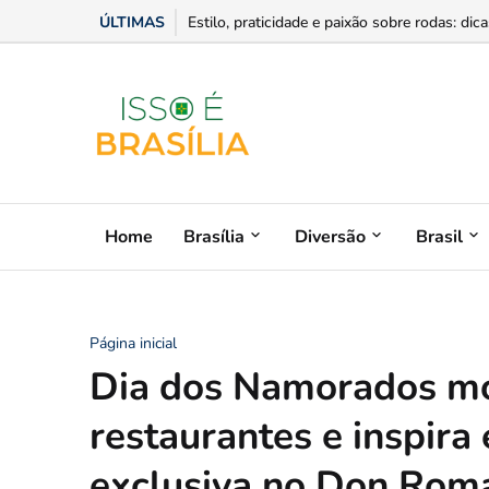
ÚLTIMAS
Carreta itinerante levará cursos gratuitos d
Estilo, praticidade e paixão sobre rodas: di
Home
Brasília
Diversão
Brasil
Página inicial
Dia dos Namorados mo
restaurantes e inspira
exclusiva no Don Rom