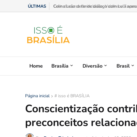
ÚLTIMAS
Celina Leão defende diálogo com Lula apesar
Home
Brasília
Diversão
Brasil
Página inicial
# isso é BRASÍLIA
Conscientização contrib
preconceitos relacion