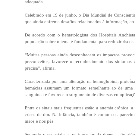
adequada.
Celebrado em 19 de junho, o Dia Mundial de Conscienti
que ainda enfrenta desafios relacionados à informação, ao
De acordo com o hematologista dos Hospitais Anchieta
população sobre o tema é fundamental para reduzir riscos 
“Muitas pessoas ainda desconhecem os impactos provoca
preconceitos, favorece o reconhecimento dos sintomas 
precisa”, afirma.
Caracterizada por uma alteração na hemoglobina, proteína
hemácias assumam um formato semelhante ao de uma foi
sanguínea e favorece o surgimento de diversas complicaçõ
Entre os sinais mais frequentes estão a anemia crônica, a 
crises de dor. Na infância, também é comum o apareci
mãos e nos pés.
Segundo o especialista, os impactos da doença vão além