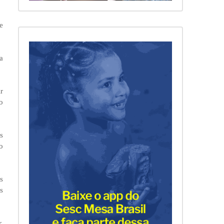
e
a
r
o
s
o
s
s
,