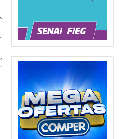
s
e
e
r