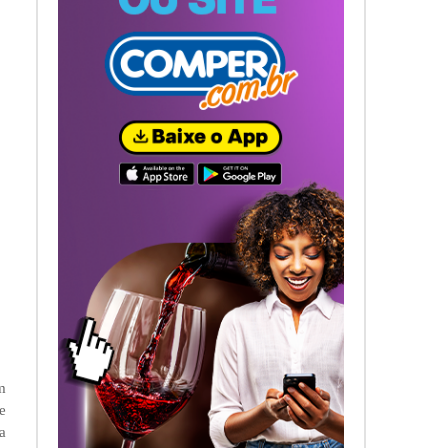
m
e
a