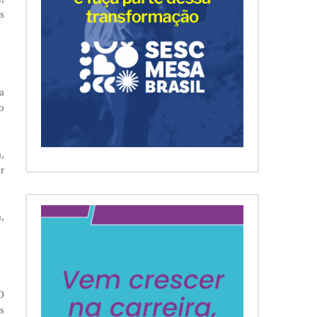
s
a
o
,
r
,
O
s