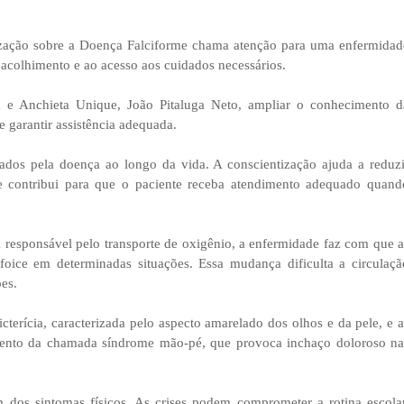
zação sobre a Doença Falciforme chama atenção para uma enfermidad
 acolhimento e ao acesso aos cuidados necessários.
 e Anchieta Unique, João Pitaluga Neto, ampliar o conhecimento d
e garantir assistência adequada.
dos pela doença ao longo da vida. A conscientização ajuda a reduzi
e contribui para que o paciente receba atendimento adequado quand
 responsável pelo transporte de oxigênio, a enfermidade faz com que a
ce em determinadas situações. Essa mudança dificulta a circulaçã
es.
icterícia, caracterizada pelo aspecto amarelado dos olhos e da pele, e a
mento da chamada síndrome mão-pé, que provoca inchaço doloroso na
 dos sintomas físicos. As crises podem comprometer a rotina escolar