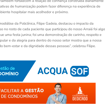
 também fortalecem a relação de confiança construída diariamente
iativas de humanização podem fazer diferença na experiência de
biente hospitalar mais acolhedor e próximo.
diálise da Policlínica, Filipe Gadeia, destacou o impacto da
iso no rosto de cada paciente que participou do nosso Arraiá foi algo
ue uma festa junina; foi uma demonstração de carinho, respeito e
pular e da alegria para dentro do nosso setor mostra que a nossa
 do bem-estar e da dignidade dessas pessoas”, celebrou Filipe.