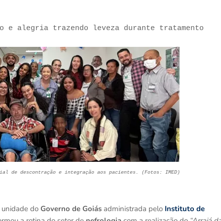
ão e alegria trazendo leveza durante tratamento
ial de descontração e integração aos pacientes. (Fotos: IMED)
, unidade do
Governo de Goiás
administrada pelo
Instituto de
formou a rotina do setor de
nefrologia
com a realização do
“Arraiá d