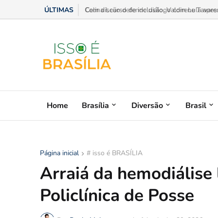
ÚLTIMAS
Celina Leão defende diálogo com Lula apesar
Home
Brasília
Diversão
Brasil
Página inicial
# isso é BRASÍLIA
Arraiá da hemodiálise 
Policlínica de Posse