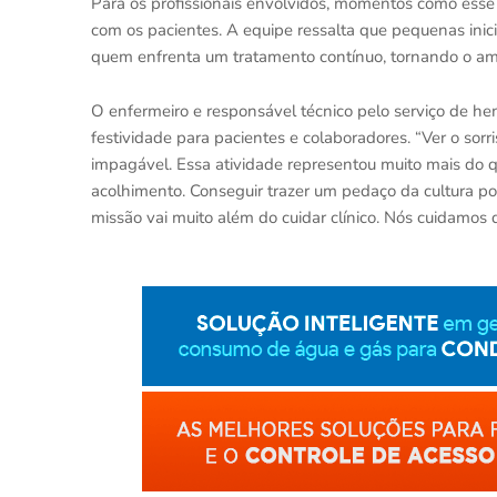
Para os profissionais envolvidos, momentos como esse
com os pacientes. A equipe ressalta que pequenas inic
quem enfrenta um tratamento contínuo, tornando o am
O enfermeiro e responsável técnico pelo serviço de hemo
festividade para pacientes e colaboradores. “Ver o sorr
impagável. Essa atividade representou muito mais do q
acolhimento. Conseguir trazer um pedaço da cultura po
missão vai muito além do cuidar clínico. Nós cuidamos