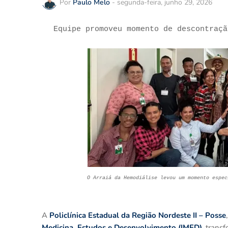
Por
Paulo Melo
-
segunda-feira, junho 29, 2026
Equipe promoveu momento de descontraç
O Arraiá da Hemodiálise levou um momento espec
A
Policlínica Estadual da Região Nordeste II – Posse
Medicina, Estudos e Desenvolvimento (IMED)
, trans