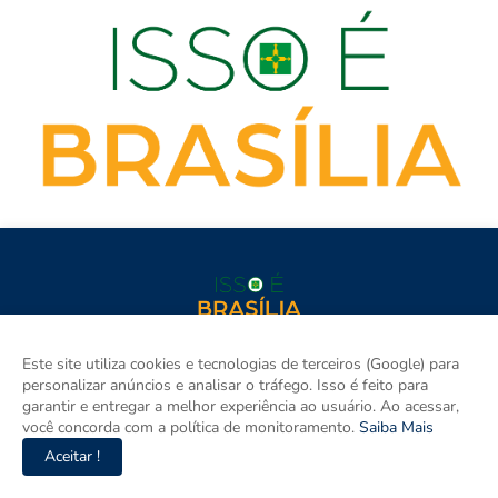
isso é BRASÍLIA é o site de notícias do Distrito Federal e Entorno
Este site utiliza cookies e tecnologias de terceiros (Google) para
e um espaço para discutir a Região e o Brasil. Aqui tem
personalizar anúncios e analisar o tráfego. Isso é feito para
informação de verdade com imparcialidade. Os principais temas
garantir e entregar a melhor experiência ao usuário. Ao acessar,
são política, cidades e empreendedorismo. DRT 0010556/DF.
você concorda com a política de monitoramento.
Saiba Mais
Aceitar !