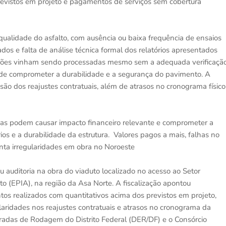
revistos em projeto e pagamentos de serviços sem cobertura
qualidade do asfalto, com ausência ou baixa frequência de ensaios
zados e falta de análise técnica formal dos relatórios apresentados
ições vinham sendo processadas mesmo sem a adequada verificaçã
ode comprometer a durabilidade e a segurança do pavimento. A
ssão dos reajustes contratuais, além de atrasos no cronograma físico
adas podem causar impacto financeiro relevante e comprometer a
os e a durabilidade da estrutura. Valores pagos a mais, falhas no
onta irregularidades em obra no Noroeste
u auditoria na obra do viaduto localizado no acesso ao Setor
o (EPIA), na região da Asa Norte. A fiscalização apontou
os realizados com quantitativos acima dos previstos em projeto,
laridades nos reajustes contratuais e atrasos no cronograma da
tradas de Rodagem do Distrito Federal (DER/DF) e o Consórcio