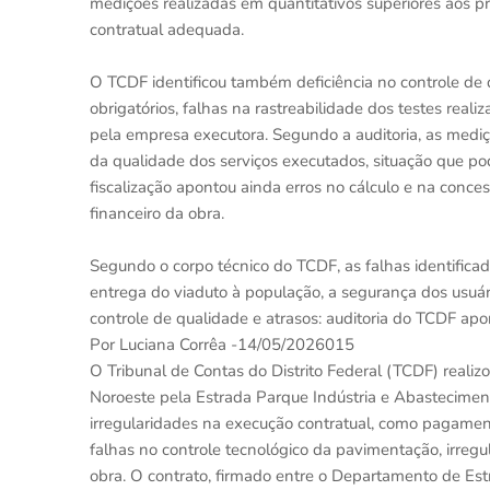
medições realizadas em quantitativos superiores aos p
contratual adequada.
O TCDF identificou também deficiência no controle de 
obrigatórios, falhas na rastreabilidade dos testes reali
pela empresa executora. Segundo a auditoria, as med
da qualidade dos serviços executados, situação que p
fiscalização apontou ainda erros no cálculo e na conce
financeiro da obra.
Segundo o corpo técnico do TCDF, as falhas identific
entrega do viaduto à população, a segurança dos usuári
controle de qualidade e atrasos: auditoria do TCDF ap
Por Luciana Corrêa -14/05/2026015
O Tribunal de Contas do Distrito Federal (TCDF) realizo
Noroeste pela Estrada Parque Indústria e Abasteciment
irregularidades na execução contratual, como pagament
falhas no controle tecnológico da pavimentação, irregu
obra. O contrato, firmado entre o Departamento de Es