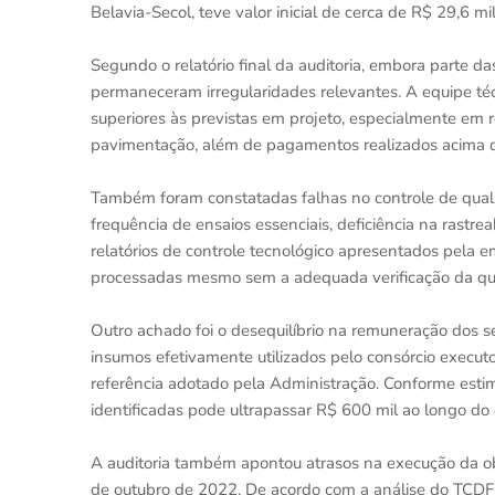
Belavia-Secol, teve valor inicial de cerca de R$ 29,6 mi
Segundo o relatório final da auditoria, embora parte das
permaneceram irregularidades relevantes. A equipe té
superiores às previstas em projeto, especialmente em
pavimentação, além de pagamentos realizados acima do
Também foram constatadas falhas no controle de quali
frequência de ensaios essenciais, deficiência na rastre
relatórios de controle tecnológico apresentados pela 
processadas mesmo sem a adequada verificação da qua
Outro achado foi o desequilíbrio na remuneração dos ser
insumos efetivamente utilizados pelo consórcio execut
referência adotado pela Administração. Conforme estim
identificadas pode ultrapassar R$ 600 mil ao longo do 
A auditoria também apontou atrasos na execução da obr
de outubro de 2022. De acordo com a análise do TCDF,