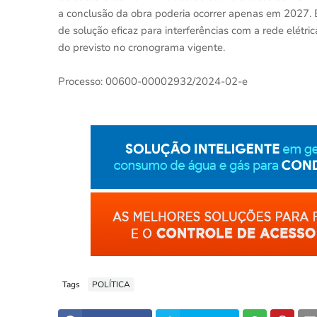
a conclusão da obra poderia ocorrer apenas em 2027. 
de solução eficaz para interferências com a rede elétr
do previsto no cronograma vigente.
Processo: 00600-00002932/2024-02-e
Tags
POLÍTICA