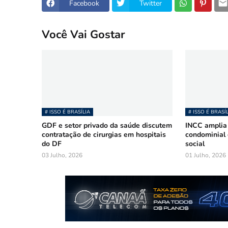
Facebook
Twitter
Você Vai Gostar
# ISSO É BRASÍLIA
# ISSO É BRASÍ
GDF e setor privado da saúde discutem
INCC amplia
contratação de cirurgias em hospitais
condominial 
do DF
social
03 Julho, 2026
01 Julho, 2026