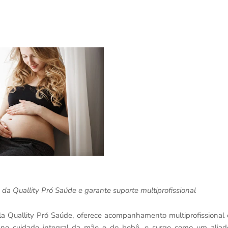
s da Quallity Pró Saúde e garante suporte multiprofissional
la Quallity Pró Saúde, oferece acompanhamento multiprofissional 
co no cuidado integral da mãe e do bebê, e surge como um aliad