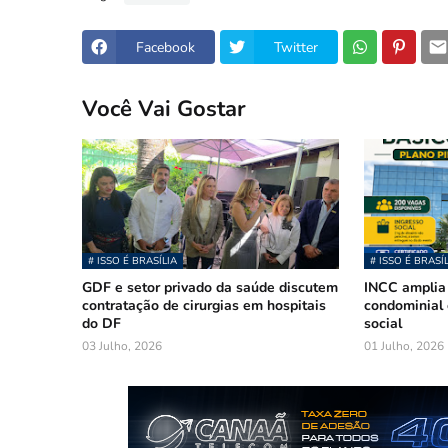
Facebook
Twitter
Você Vai Gostar
# ISSO É BRASÍLIA
# ISSO É BRASÍ
GDF e setor privado da saúde discutem
INCC amplia
contratação de cirurgias em hospitais
condominial 
do DF
social
03 Julho, 2026
01 Julho, 2026