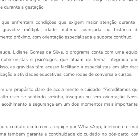
de durante a gestação.
res que enfrentam condições que exigem maior atenção durante 
, gravidez múltipla, idade materna avançada ou histórico d
nto próximo, com orientação especializada e suporte contínuo.
Saúde, Lidiane Gomes da Silva, o programa conta com uma equip
, nutricionistas e psicólogos, que atuam de forma integrada par
so, as grávidas têm acesso facilitado a especialistas em alto risco
ação e atividades educativas, como rodas de conversa e cursos.
m um propósito claro de acolhimento e cuidado. “Acreditamos qu
to risco se sentindo sozinha, insegura ou sem orientação. Noss
ão, acolhimento e segurança em um dos momentos mais importante
tão o contato direto com a equipe por WhatsApp, telefone e e-mail
rama também garante a continuidade do cuidado no pós-parto, co