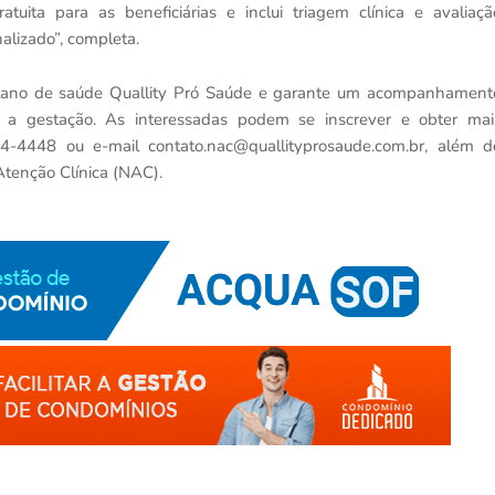
atuita para as beneficiárias e inclui triagem clínica e avaliaçã
alizado”, completa.
 plano de saúde Quallity Pró Saúde e garante um acompanhament
a a gestação. As interessadas podem se inscrever e obter mai
044-4448 ou e-mail contato.nac@quallityprosaude.com.br, além d
Atenção Clínica (NAC).