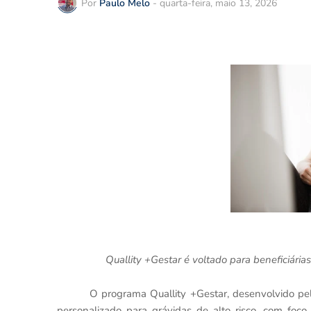
Por
Paulo Melo
-
quarta-feira, maio 13, 2026
Quallity +Gestar é voltado para beneficiária
O programa Quallity +Gestar, desenvolvido pe
personalizado para grávidas de alto risco, com fo