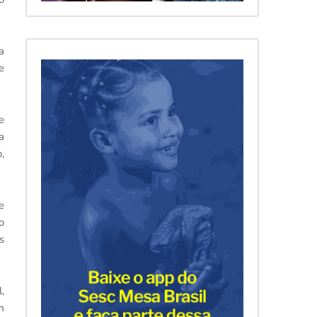
a
e
e
a
,
e
o
s
,
m