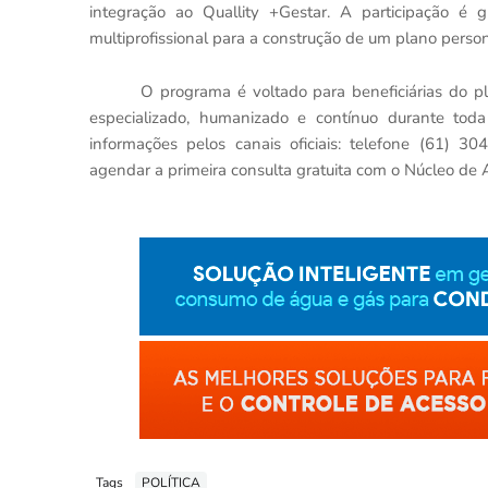
integração ao Quallity +Gestar. A participação é gr
multiprofissional para a construção de um plano person
O programa é voltado para beneficiárias do
especializado, humanizado e contínuo durante tod
informações pelos canais oficiais: telefone (61) 3
agendar a primeira consulta gratuita com o Núcleo de 
Tags
POLÍTICA