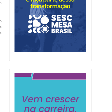
o
o
s
e