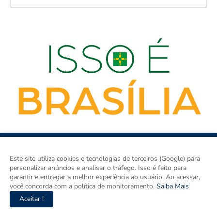
Este site utiliza cookies e tecnologias de terceiros (Google) para
personalizar anúncios e analisar o tráfego. Isso é feito para
garantir e entregar a melhor experiência ao usuário. Ao acessar,
você concorda com a política de monitoramento.
Saiba Mais
isso é BRASÍLIA é o site de notícias do Distrito Federal e Entorno
e um espaço para discutir a Região e o Brasil. Aqui tem
Aceitar !
informação de verdade com imparcialidade. Os principais temas
são política, cidades e empreendedorismo. DRT 0010556/DF.