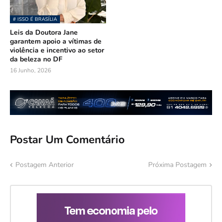
# ISSO É BRASÍLIA
Leis da Doutora Jane
garantem apoio a vítimas de
violência e incentivo ao setor
da beleza no DF
16 Junho, 2026
Postar Um Comentário
Postagem Anterior
Próxima Postagem