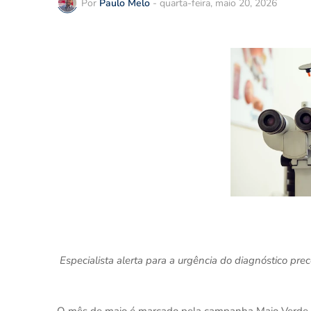
Por
Paulo Melo
-
quarta-feira, maio 20, 2026
Especialista alerta para a urgência do diagnóstico pre
O mês de maio é marcado pela campanha Maio Verde, 