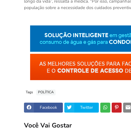
longo da vida”, ressalta a médica. “Por isso, campanh
população sobre a necessidade dos cuidados preventi
Tags
POLÍTICA
Facebook
Twitter
Você Vai Gostar