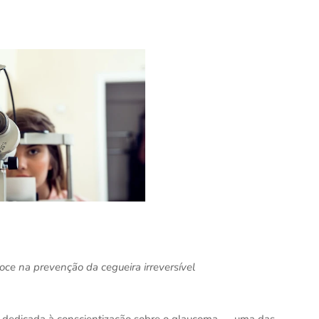
coce na prevenção da cegueira irreversível
dedicada à conscientização sobre o glaucoma — uma das