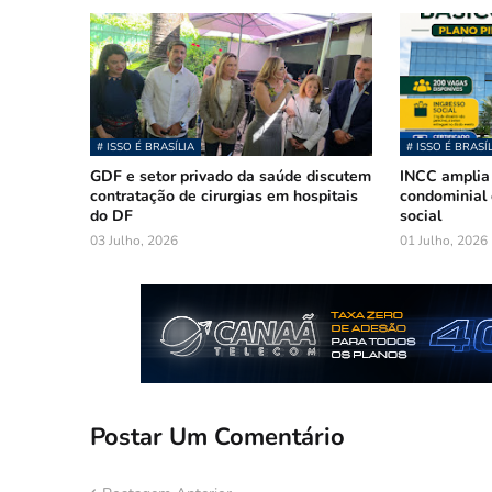
# ISSO É BRASÍLIA
# ISSO É BRASÍ
GDF e setor privado da saúde discutem
INCC amplia
contratação de cirurgias em hospitais
condominial 
do DF
social
03 Julho, 2026
01 Julho, 2026
Postar Um Comentário