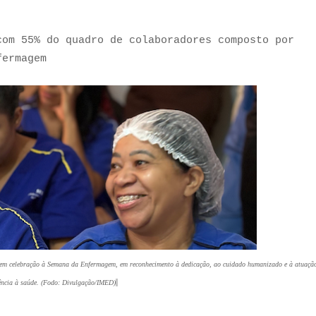
com 55% do quadro de colaboradores composto por
nfermagem
a em celebração à Semana da Enfermagem, em reconhecimento à dedicação, ao cuidado humanizado e à atuaçã
ência à saúde.
(Fodo:
Divulgação/
IMED)