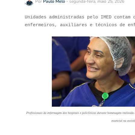
Por
Paulo Melo
-
segunda-feira, maio 25, 2026
Unidades administradas pelo IMED contam 
enfermeiros, auxiliares e técnicos de e
Profissionais da enfermagem dos hospitais e policlínicas durante homenagem realizad
essencial na assist