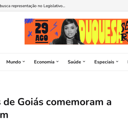
sos neste sábado...
Mundo
Economia
Saúde
Especiais
cas de Goiás comemoram a
em