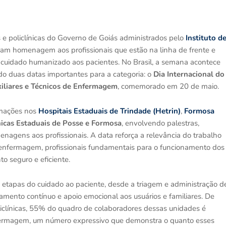
is e policlínicas do Governo de Goiás administrados pelo
Instituto d
am homenagem aos profissionais que estão na linha de frente e
cuidado humanizado aos pacientes. No Brasil, a semana acontece
do duas datas importantes para a categoria: o
Dia Internacional do
iliares e Técnicos de Enfermagem
, comemorado em 20 de maio.
amações nos
Hospitais Estaduais de Trindade (Hetrin)
,
Formosa
nicas Estaduais de Posse e Formosa
, envolvendo palestras,
enagens aos profissionais. A data reforça a relevância do trabalho
e enfermagem, profissionais fundamentais para o funcionamento dos
o seguro e eficiente.
 etapas do cuidado ao paciente, desde a triagem e administração d
ento contínuo e apoio emocional aos usuários e familiares. De
liclínicas, 55% do quadro de colaboradores dessas unidades é
enfermagem, um número expressivo que demonstra o quanto esses