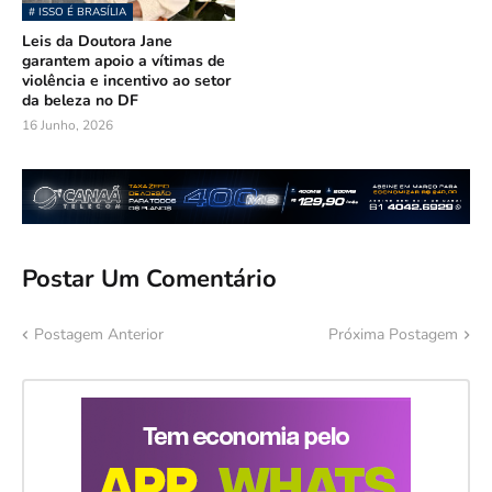
# ISSO É BRASÍLIA
Leis da Doutora Jane
garantem apoio a vítimas de
violência e incentivo ao setor
da beleza no DF
16 Junho, 2026
Postar Um Comentário
Postagem Anterior
Próxima Postagem