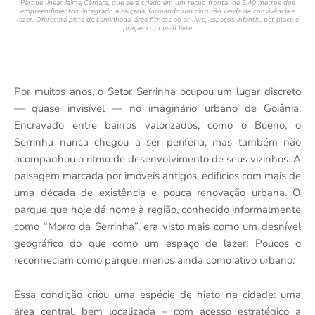
Parque linear Jaime Câmara, que será criado em um recuo frontal de 5,40 metros dos
empreendimentos, integrado à calçada, formando um cinturão verde de convivência e
lazer. Oferecerá pista de caminhada, área fitness ao ar livre, espaços infantis, pet place e
praças com wi-fi livre
Por muitos anos, o Setor Serrinha ocupou um lugar discreto
— quase invisível — no imaginário urbano de Goiânia.
Encravado entre bairros valorizados, como o Bueno, o
Serrinha nunca chegou a ser periferia, mas também não
acompanhou o ritmo de desenvolvimento de seus vizinhos. A
paisagem marcada por imóveis antigos, edifícios com mais de
uma década de existência e pouca renovação urbana. O
parque que hoje dá nome à região, conhecido informalmente
como “Morro da Serrinha”, era visto mais como um desnível
geográfico do que como um espaço de lazer. Poucos o
reconheciam como parque; menos ainda como ativo urbano.
Essa condição criou uma espécie de hiato na cidade: uma
área central, bem localizada – com acesso estratégico a