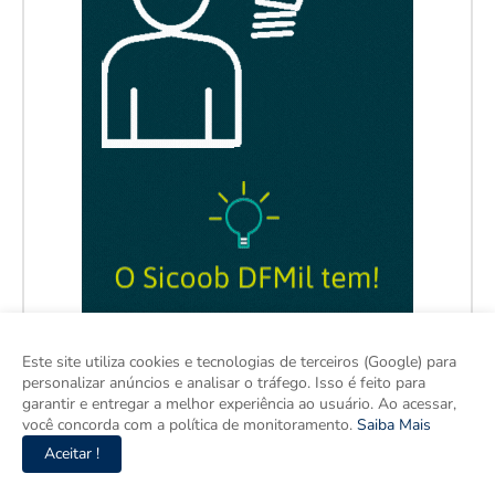
Este site utiliza cookies e tecnologias de terceiros (Google) para
personalizar anúncios e analisar o tráfego. Isso é feito para
garantir e entregar a melhor experiência ao usuário. Ao acessar,
você concorda com a política de monitoramento.
Saiba Mais
Aceitar !