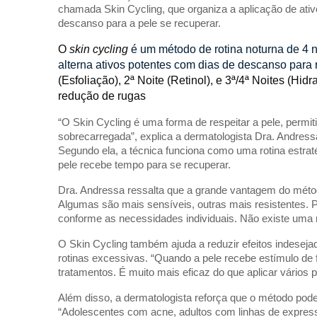
chamada Skin Cycling, que organiza a aplicação de ativ
descanso para a pele se recuperar.
O 
skin cycling
é um método de rotina noturna de 4 
alterna ativos potentes com dias de descanso para r
(Esfoliação), 2ª Noite (Retinol), e 3ª/4ª Noites (H
redução de rugas
“O Skin Cycling é uma forma de respeitar a pele, permiti
sobrecarregada”, explica a dermatologista Dra. Andres
Segundo ela, a técnica funciona como uma rotina estrat
pele recebe tempo para se recuperar.
Dra. Andressa ressalta que a grande vantagem do método
Algumas são mais sensíveis, outras mais resistentes. Por
conforme as necessidades individuais. Não existe uma 
O Skin Cycling também ajuda a reduzir efeitos indesej
rotinas excessivas. “Quando a pele recebe estímulo de 
tratamentos. É muito mais eficaz do que aplicar vários
Além disso, a dermatologista reforça que o método pode 
“Adolescentes com acne, adultos com linhas de expres