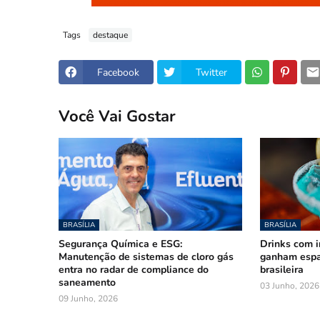
Tags
destaque
Facebook
Twitter
Você Vai Gostar
BRASÍLIA
BRASÍLIA
Segurança Química e ESG:
Drinks com i
Manutenção de sistemas de cloro gás
ganham espa
entra no radar de compliance do
brasileira
saneamento
03 Junho, 2026
09 Junho, 2026