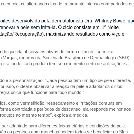
os em ciclos, alternando dias de tratamento intenso com períodos de 
noites desenvolvido pela dermatologista Dra. Whitney Bowe, que
enovar a pele sem irritá-la
. O ciclo consiste em: 1ª Noite 
idratação/Recuperação), maximizando resultados como viço e 
ndo que ela absorva os ativos de forma eficiente, sem ficar 
sa Vargas, membro da Sociedade Brasileira de Dermatologia (SBD). 
égica, onde cada produto tem seu momento certo de aplicação e a 
 é a personalização: “Cada pessoa tem um tipo de pele diferente. 
 isso, o ideal é observar a reação da pele e adaptar os ciclos 
regra única que funcione para todo mundo.”
ados, como vermelhidão, ressecamento e irritações comuns em 
forma controlada e períodos de descanso, ela responde melhor aos 
 produtos ao mesmo tempo”, explica a médica.
ser adaptado para diferentes faixas etárias e condições da pele. 
são ou pessoas com manchas podem todos se beneficiar do Skin 