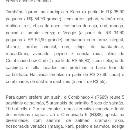
cream cheese e manga.
Também figuram no cardápio o Kona (a partir de R$ 35,90
pequeno / R$ 54,90 grande), com arroz gohan, salmão cru,
molho citrus, chips de coco, castanha de caju, nori, manga,
pepino e tomate cereja; o Veggie (a partir de R$ 34,90
pequeno / R$ 54,90 grande), preparado com arroz integral,
shimeji, molho oriental, nori, chips de batata-doce,
macadâmia, avocado, pepino e cebola roxa; além do
Combinado Low Carb (a partir de R$ 55,90), com seleção de
sashimis e rolls focados em proteínas e baixo teor de
carboidrato. Há ainda temakis (a partir de R$ 27,90 cada) e
combinados de sushis e sashimis (a partir de R$ 55).
Para quem prefere um sushi, o Combinado 4 (R$89) reúne 5
sashimis de salmão, 5 uramakis de salmão, 5 joes de salmão,
10 hot rolls e 2 mini temakis, uma alternativa variada e fonte
de proteínas magras. Já o Combinado 5 (R$88) aposta na
diversidade, com sashimi de salmão, uramaki skin,
hossomakis variados (manga, kani, pepino e salmão), acelga