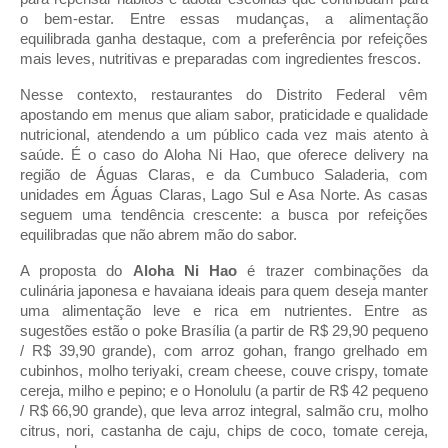
o bem-estar. Entre essas mudanças, a alimentação
equilibrada ganha destaque, com a preferência por refeições
mais leves, nutritivas e preparadas com ingredientes frescos.
Nesse contexto, restaurantes do Distrito Federal vêm
apostando em menus que aliam sabor, praticidade e qualidade
nutricional, atendendo a um público cada vez mais atento à
saúde. É o caso do Aloha Ni Hao, que oferece delivery na
região de Águas Claras, e da Cumbuco Saladeria, com
unidades em Águas Claras, Lago Sul e Asa Norte. As casas
seguem uma tendência crescente: a busca por refeições
equilibradas que não abrem mão do sabor.
A proposta do
Aloha Ni Hao
é trazer combinações da
culinária japonesa e havaiana ideais para quem deseja manter
uma alimentação leve e rica em nutrientes. Entre as
sugestões estão o poke Brasília (a partir de R$ 29,90 pequeno
/ R$ 39,90 grande), com arroz gohan, frango grelhado em
cubinhos, molho teriyaki, cream cheese, couve crispy, tomate
cereja, milho e pepino; e o Honolulu (a partir de R$ 42 pequeno
/ R$ 66,90 grande), que leva arroz integral, salmão cru, molho
citrus, nori, castanha de caju, chips de coco, tomate cereja,