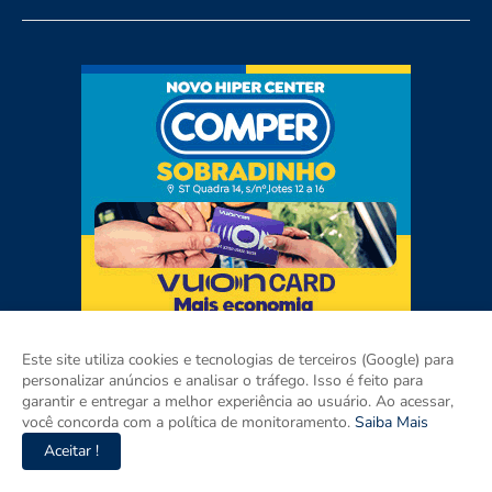
Este site utiliza cookies e tecnologias de terceiros (Google) para
personalizar anúncios e analisar o tráfego. Isso é feito para
garantir e entregar a melhor experiência ao usuário. Ao acessar,
você concorda com a política de monitoramento.
Saiba Mais
Aceitar !