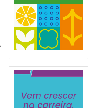
.
a
a
s