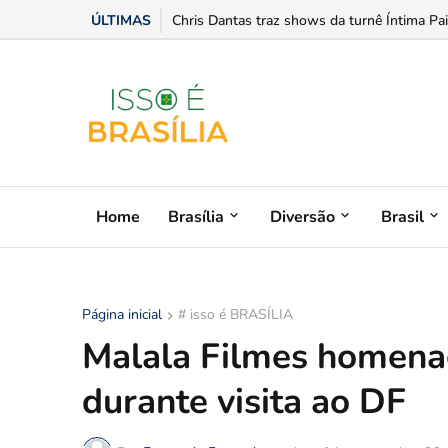
ÚLTIMAS
Com discurso de inclusão, Valdirene Tavares o
Chris Dantas traz shows da turnê Íntima Pa
Home
Brasília
Diversão
Brasil
Página inicial
# isso é BRASÍLIA
Malala Filmes homena
durante visita ao DF