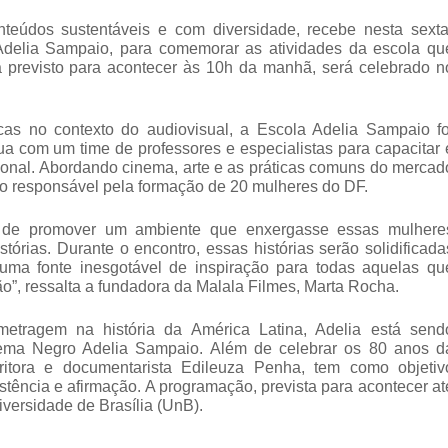
nteúdos sustentáveis e com diversidade, recebe nesta sexta
, Adelia Sampaio, para comemorar as atividades da escola qu
á previsto para acontecer às 10h da manhã, será celebrado n
icas no contexto do audiovisual, a Escola Adelia Sampaio fo
ua com um time de professores e especialistas para capacitar 
acional. Abordando cinema, arte e as práticas comuns do mercad
ndo responsável pela formação de 20 mulheres do DF.
o de promover um ambiente que enxergasse essas mulhere
stórias. Durante o encontro, essas histórias serão solidificada
 uma fonte inesgotável de inspiração para todas aquelas qu
”, ressalta a fundadora da Malala Filmes, Marta Rocha.
metragem na história da América Latina, Adelia está send
ema Negro Adelia Sampaio. Além de celebrar os 80 anos d
critora e documentarista Edileuza Penha, tem como objetiv
stência e afirmação. A programação, prevista para acontecer at
iversidade de Brasília (UnB).