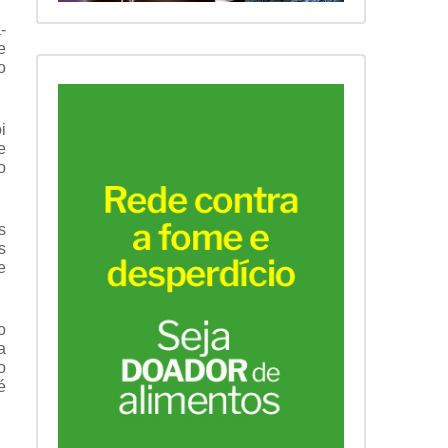
-
e
o
i
e
o
s
s
e
o
a
o
é