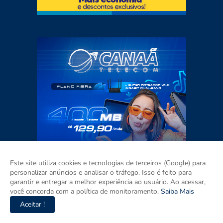
Este site utiliza cookies e tecnologias de terceiros (Google) para
personalizar anúncios e analisar o tráfego. Isso é feito para
garantir e entregar a melhor experiência ao usuário. Ao acessar,
você concorda com a política de monitoramento.
Saiba Mais
Aceitar !