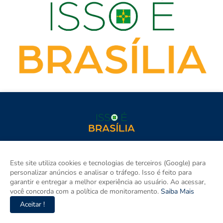
isso é BRASÍLIA é o site de notícias do Distrito Federal e Entorno
e um espaço para discutir a Região e o Brasil. Aqui tem
Este site utiliza cookies e tecnologias de terceiros (Google) para
informação de verdade com imparcialidade. Os principais temas
personalizar anúncios e analisar o tráfego. Isso é feito para
são política, cidades e empreendedorismo. DRT 0010556/DF.
garantir e entregar a melhor experiência ao usuário. Ao acessar,
você concorda com a política de monitoramento.
Saiba Mais
Aceitar !