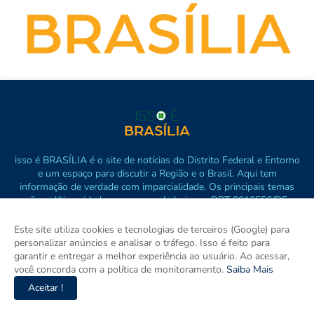
isso é BRASÍLIA é o site de notícias do Distrito Federal e Entorno
e um espaço para discutir a Região e o Brasil. Aqui tem
informação de verdade com imparcialidade. Os principais temas
são política, cidades e empreendedorismo. DRT 0010556/DF.
Este site utiliza cookies e tecnologias de terceiros (Google) para
personalizar anúncios e analisar o tráfego. Isso é feito para
garantir e entregar a melhor experiência ao usuário. Ao acessar,
você concorda com a política de monitoramento.
Saiba Mais
Aceitar !