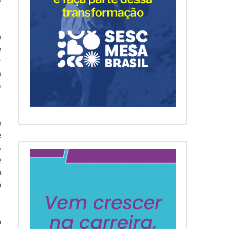
o
e
r
o
m
o
e
s
e
a
a
a