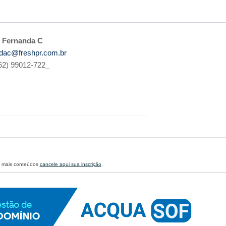
Fernanda C
ndac@freshpr.com.br
62) 99012-722_
r mais conteúdos
cancele aqui sua inscrição
.