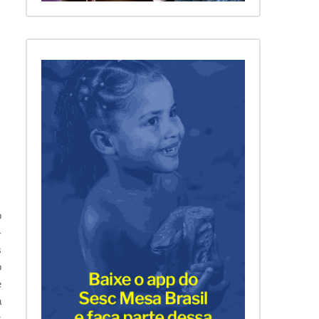
o
-
s
o
e
a
s