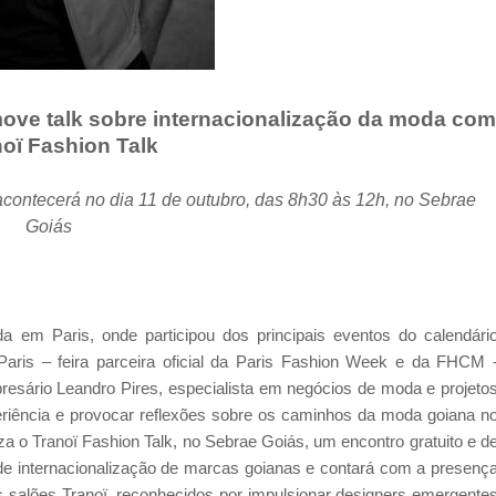
move talk sobre internacionalização da moda com
noï Fashion Talk
contecerá no dia 11 de outubro, das 8h30 às 12h, no Sebrae
Goiás
 em Paris, onde participou dos principais eventos do calendári
Paris – feira parceira oficial da Paris Fashion Week e da FHCM 
resário Leandro Pires, especialista em negócios de moda e projeto
periência e provocar reflexões sobre os caminhos da moda goiana n
iza o Tranoï Fashion Talk, no Sebrae Goiás, um encontro gratuito e d
de internacionalização de marcas goianas e contará com a presenç
os salões Tranoï, reconhecidos por impulsionar designers emergente