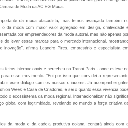
a Câmara de Moda da ACIEG Moda.
mportante da moda atacadista, mas temos avançado também n
: o da moda com maior valor agregado em design, criatividade 
presentada por empreendedores da moda autoral, mas não apenas po
es de levar essas marcas para o mercado internacional, mostrand
e inovação", afirma Leandro Pires, empresário e especialista e
as feiras internacionais e percebeu na Tranoï Paris - onde esteve n
a para esse movimento. "Foi por isso que convidei a representant
 e abrir esse diálogo com os nossos criadores. Já acompanhei grife
hion Week e Casa de Criadores, e sei o quanto essa vivência pod
odo o ecossistema da moda regional. Internacionalizar não signific
 global com legitimidade, revelando ao mundo a força criativa d
ios da moda e da cadeia produtiva goiana, contará ainda com 