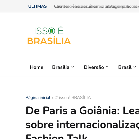
ÚLTIMAS
Entre a ciência política e a atuação pública:
Home
Brasília
Diversão
Brasil
Página inicial
# isso é BRASÍLIA
De Paris a Goiânia: Le
sobre internacionaliz
Fashion Talk