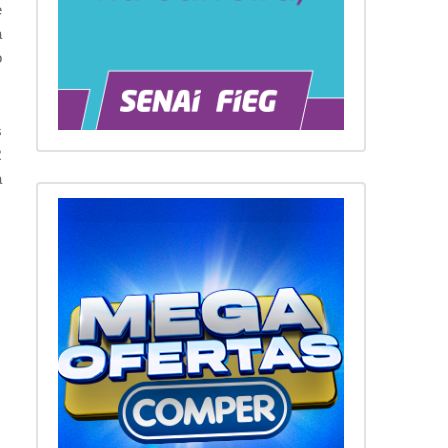
e
a
o
s
R
a