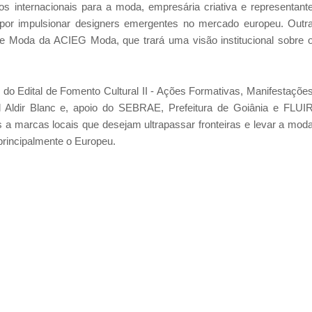
os internacionais para a moda, empresária criativa e representant
s por impulsionar designers emergentes no mercado europeu. Outr
e Moda da ACIEG Moda, que trará uma visão institucional sobre 
io do Edital de Fomento Cultural II - Ações Formativas, Manifestaçõe
al Aldir Blanc e, apoio do SEBRAE, Prefeitura de Goiânia e FLUI
s a marcas locais que desejam ultrapassar fronteiras e levar a mod
rincipalmente o Europeu.