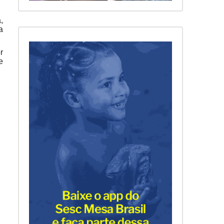
,
a
r
e