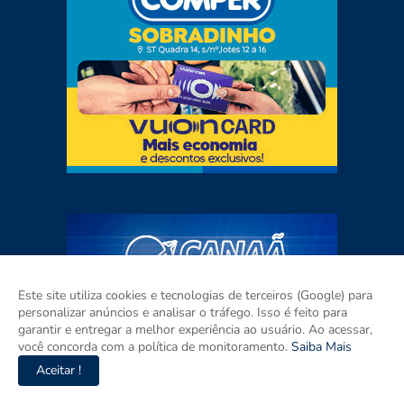
Este site utiliza cookies e tecnologias de terceiros (Google) para
personalizar anúncios e analisar o tráfego. Isso é feito para
garantir e entregar a melhor experiência ao usuário. Ao acessar,
você concorda com a política de monitoramento.
Saiba Mais
Aceitar !