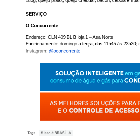
180g, queijo prato,, queijo cheddar, bacon, cebola empa
SERVIÇO
O Concorrente
Endereço: CLN 409 BL B loja 1 – Asa Norte
Funcionamento: domingo a terça, das 11h45 às 23h30; qu
Instagram:
@oconcorrente
Tags
# isso é BRASÍLIA