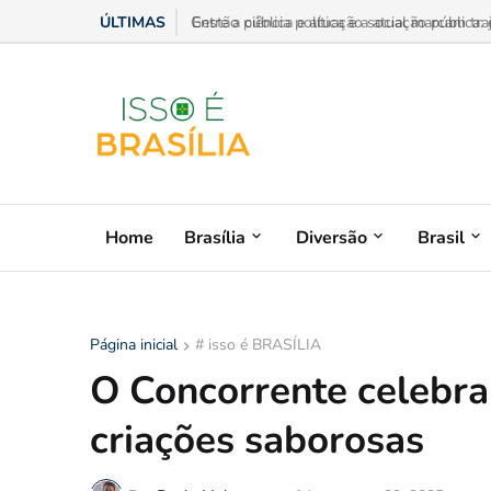
ÚLTIMAS
Gestão pública e atuação social marcam trajet
Home
Brasília
Diversão
Brasil
Página inicial
# isso é BRASÍLIA
O Concorrente celebra
criações saborosas