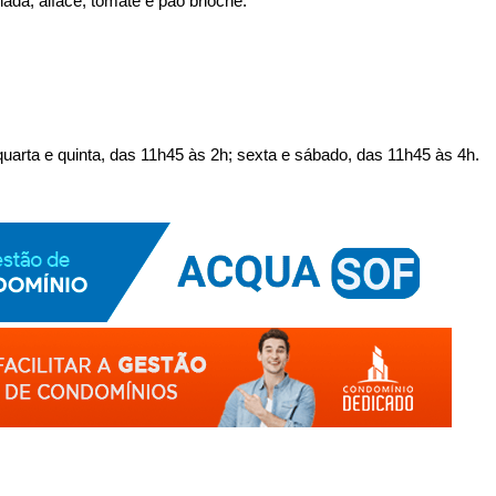
nada, alface, tomate e pão brioche.
arta e quinta, das 11h45 às 2h; sexta e sábado, das 11h45 às 4h.