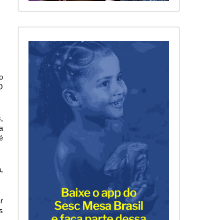
o
O
,
a
é
,
r
s