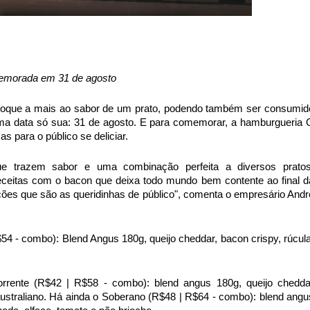
emorada em 31 de agosto
 toque a mais ao sabor de um prato, podendo também ser consumid
 uma data só sua: 31 de agosto. E para comemorar, a hamburgueria 
s para o público se deliciar.
e trazem sabor e uma combinação perfeita a diversos pratos
receitas com o bacon que deixa todo mundo bem contente ao final d
ações que são as queridinhas de público", comenta o empresário Andr
4 - combo): Blend Angus 180g, queijo cheddar, bacon crispy, rúcula
orrente (R$42 | R$58 - combo): blend angus 180g, queijo chedda
ustraliano. Há ainda o Soberano (R$48 | R$64 - combo): blend angu