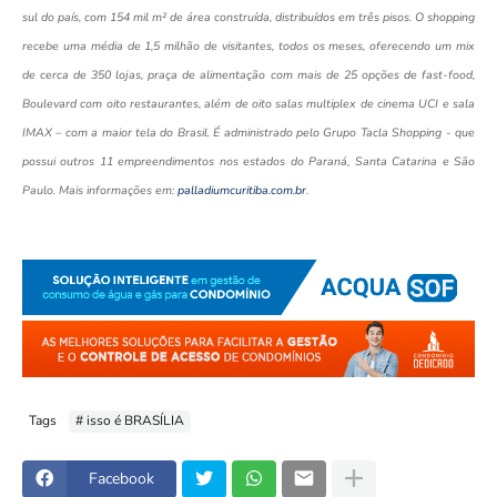
sul do país, com 154 mil m² de área construída, distribuídos em três pisos. O shopping
recebe uma média de 1,5 milhão de visitantes, todos os meses, oferecendo um mix
de cerca de 350 lojas, praça de alimentação com mais de 25 opções de fast-food,
Boulevard com oito restaurantes, além de oito salas multiplex de cinema UCI e sala
IMAX – com a maior tela do Brasil. É administrado pelo Grupo Tacla Shopping - que
possui outros 11 empreendimentos nos estados do Paraná, Santa Catarina e São
Paulo. Mais informações em:
palladiumcuritiba.com.br
.
Tags
# isso é BRASÍLIA
Facebook