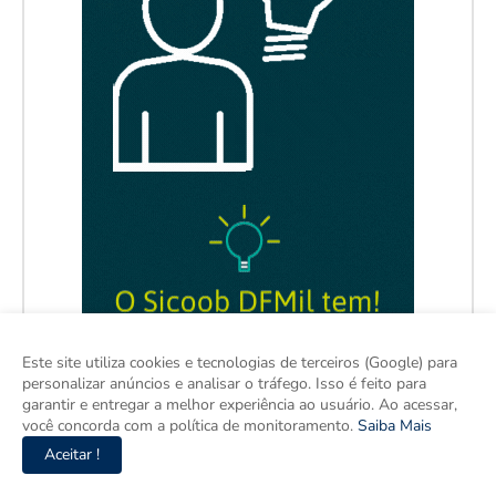
Este site utiliza cookies e tecnologias de terceiros (Google) para
personalizar anúncios e analisar o tráfego. Isso é feito para
garantir e entregar a melhor experiência ao usuário. Ao acessar,
você concorda com a política de monitoramento.
Saiba Mais
Aceitar !