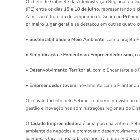
O chefe de Gabinete da Administração Regional do G
(PE) entre os dias
15 e 18 de julho
, representando a c
A missão é fruto do desempenho do Guará no
Prêmio
primeiro lugar geral
e se destacou em outras quatro ca
•
Sustentabilidade e Meio Ambiente
, com o projeto P
•
Simplifica
ção e Fomento ao Empreendedorismo
, c
•
Desenvolvimento Territorial
, com o Encantarte e o 
•
Empreendedor Jovem
, novamente com o Plantando 
O convite foi feito pelo Sebrae, conforme previsto no e
gestão e inovação nas administrações regionais do Distr
O
Cidade Empreendedora
é uma parceria entre o Sebr
ambiente de negócios e promover o desenvolvimento ec
lideranças locais engajadas no apoio a empreendedor