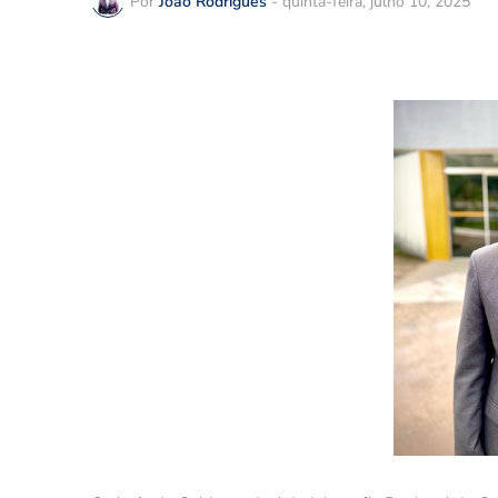
Por
João Rodrigues
-
quinta-feira, julho 10, 2025