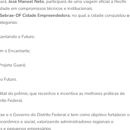
uará,
José Manoel Neto
, participará de uma viagem oficial a Recife
idade em compromissos técnicos e institucionais.
 Sebrae-DF Cidade Empreendedora
, no qual a cidade conquistou
o
tegorias:
lantando o Futuro;
om o Encantarte;
Projeto Guar
á;
o Futuro.
dital do prêmio, que reconhce e incentiva as melhores práticas de
ito Federal.
ae e o Governo do Distrito Federal e tem como objetivo fortalecer o
onômico e social, valorizando administradores regionais e
es e pequenos empresários.