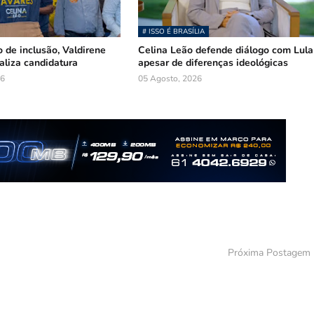
# ISSO É BRASÍLIA
 de inclusão, Valdirene
Celina Leão defende diálogo com Lula
ializa candidatura
apesar de diferenças ideológicas
26
05 Agosto, 2026
Próxima Postagem