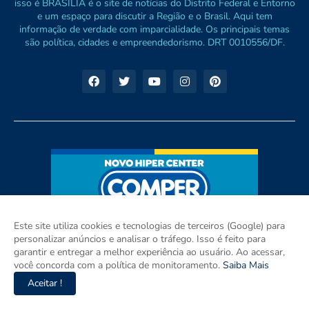
isso é BRASÍLIA é o site de notícias do Distrito Federal e Entorno
e um espaço para discutir a Região e o Brasil. Aqui tem
informação de verdade com imparcialidade. Os principais temas
são política, cidades e empreendedorismo. DRT 0010556/DF.
Este site utiliza cookies e tecnologias de terceiros (Google) para
personalizar anúncios e analisar o tráfego. Isso é feito para
garantir e entregar a melhor experiência ao usuário. Ao acessar,
você concorda com a política de monitoramento.
Saiba Mais
Aceitar !